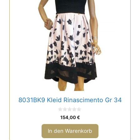
8031BK9 Kleid Rinascimento Gr 34
0
154,00
€
v
o
n
In den Warenkorb
5