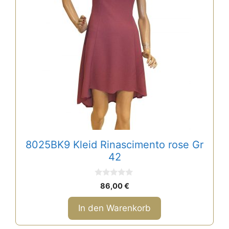
8025BK9 Kleid Rinascimento rose Gr
42
0
86,00
€
v
o
n
In den Warenkorb
5