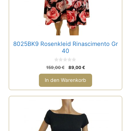
8025BK9 Rosenkleid Rinascimento Gr
40
0
Ursprünglicher
Aktueller
159,00
€
89,00
€
v
Preis
Preis
o
n
war:
ist:
In den Warenkorb
5
159,00 €
89,00 €.