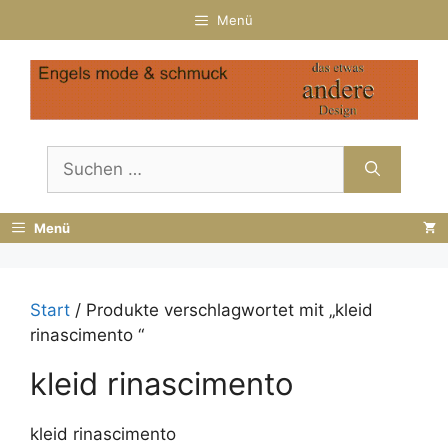
Zum
Menü
Inhalt
springen
Suchen
nach:
Menü
Start
/ Produkte verschlagwortet mit „kleid
rinascimento “
kleid rinascimento
kleid rinascimento