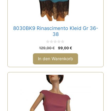
8030BK9 Rinascimento Kleid Gr 36-
38
0
Ursprünglicher
Aktueller
129,00
€
99,00
€
v
Preis
Preis
o
n
war:
ist:
In den Warenkorb
5
129,00 €
99,00 €.