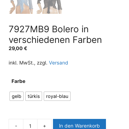
7927MB9 Bolero in
verschiedenen Farben
29,00
€
inkl. MwSt., zzgl.
Versand
A
Farbe
l
t
gelb
türkis
royal-blau
e
r
n
a
-
+
In den Warenkorb
t