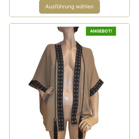
werden
n
Ausführung wählen
5
ANGEBOT!