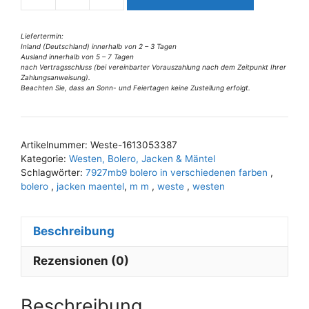
7927MB9
i
Bolero
v
in
Liefertermin:
Inland (Deutschland) innerhalb von 2 – 3 Tagen
e
verschiedenen
Ausland innerhalb von 5 – 7 Tagen
:
Farben
nach Vertragsschluss (bei vereinbarter Vorauszahlung nach dem Zeitpunkt Ihrer
Zahlungsanweisung).
Menge
Beachten Sie, dass an Sonn- und Feiertagen keine Zustellung erfolgt.
Artikelnummer:
Weste-1613053387
Kategorie:
Westen, Bolero, Jacken & Mäntel
Schlagwörter:
7927mb9 bolero in verschiedenen farben
,
bolero
,
jacken maentel
,
m m
,
weste
,
westen
Beschreibung
Rezensionen (0)
Beschreibung