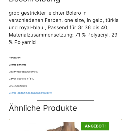
grob gestrickter leichter Bolero in
verschiedenen Farben, one size, in gelb, türkis
und royal-blau , Passend für Gr 36 bis 40,
Materialzusammensetzung: 71 % Polyacryl, 29
% Polyamid
Hersteller:
Creme Boheme
Dissenyicreaciobohemes.I
Carrer industria n`540
08918 Badalona
Creme-boheme.badalona@gmail.com
Ähnliche Produkte
ANGEBOT!