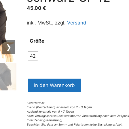
45,00
€
inkl. MwSt., zzgl.
Versand
Größe
❯
42
7503MW8
In den Warenkorb
Weste
schwarz
Gr
Liefertermin:
Inland (Deutschland) innerhalb von 2 – 3 Tagen
42
Ausland innerhalb von 5 – 7 Tagen
nach Vertragsschluss (bei vereinbarter Vorauszahlung nach dem Zeitpunk
Menge
Ihrer Zahlungsanweisung).
Beachten Sie, dass an Sonn- und Feiertagen keine Zustellung erfolgt.