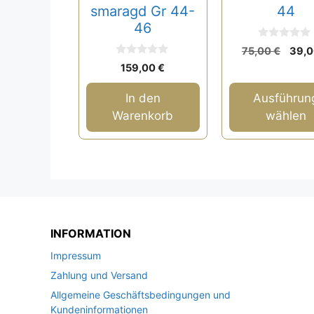
Produktseite
smaragd Gr 44-
44
gewählt
46
werden
0
Ursp
75,00
€
39,
v
0
Prei
o
159,00
€
v
n
war:
o
5
n
75,0
In den
Ausführun
5
Warenkorb
wählen
INFORMATION
Impressum
Zahlung und Versand
Allgemeine Geschäftsbedingungen und
Kundeninformationen