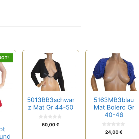
Dieses
Dieses
BOT!
Produkt
Produkt
weist
weist
mehrere
mehrere
Varianten
Varianten
auf.
auf.
5013BB3schwar
5163MB3blau
Die
Die
z Mat Gr 44-50
Mat Bolero Gr
Optionen
Optionen
40-46
können
können
0
50,00
€
auf
auf
v
ot
0
o
24,00
€
der
der
v
 und
n