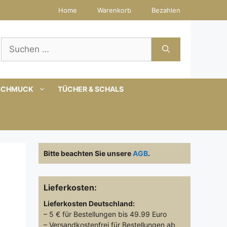
Home
Warenkorb
Bezahlen
Suchen
nach:
SCHMUCK
TÜCHER & SCHALS
Bitte beachten Sie unsere
AGB
.
Lieferkosten:
Lieferkosten
Deutschland:
– 5 € für Bestellungen bis 49.99 Euro
– Versandkostenfrei für Bestellungen ab