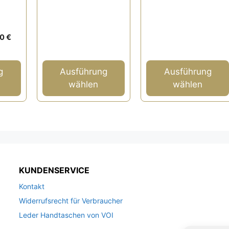
o
5
Produktseite
Produktseite
n
5
gewählt
gewählt
werden
werden
rünglicher
Aktueller
00
€
s
Preis
ist:
0 €
39,00 €.
g
Ausführung
Ausführung
wählen
wählen
KUNDENSERVICE
Kontakt
Widerrufsrecht für Verbraucher
Leder Handtaschen von VOI