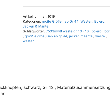
A
l
t
Artikelnummer:
1019
e
Kategorien:
große Größen ab Gr 44
,
Westen, Bolero,
r
Jacken & Mäntel
n
Schlagwörter:
7503mw8 weste gr 40 -46
,
bolero
,
bor
,
groSSe groeSSen ab gr 44
,
jacken maentel
,
weste
,
a
westen
t
i
v
e
:
uckknöpfen, schwarz, Gr 42 , Materialzusammensetzung
han