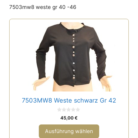
7503mw8 weste gr 40 -46
Dieses
Produkt
weist
mehrere
Varianten
auf.
Die
Optionen
können
auf
7503MW8 Weste schwarz Gr 42
der
Produktseite
0
gewählt
45,00
€
v
o
werden
n
Ausführung wählen
5