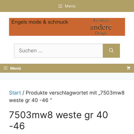
Zum
Menü
Inhalt
springen
Suchen
nach:
Menü
Start
/ Produkte verschlagwortet mit „7503mw8
weste gr 40 -46 “
7503mw8 weste gr 40
-46