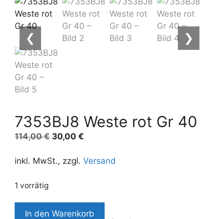
❮
❯
7353BJ8 Weste rot Gr 40
Ursprünglicher
Aktueller
114,00
€
30,00
€
Preis
Preis
war:
ist:
inkl. MwSt., zzgl.
Versand
114,00 €
30,00 €.
1 vorrätig
7353BJ8
In den Warenkorb