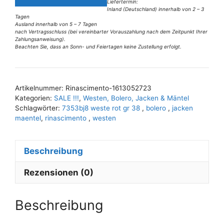
Weste
Liefertermin:
Inland (Deutschland) innerhalb von 2 – 3
rot
Tagen
Gr
Ausland innerhalb von 5 – 7 Tagen
nach Vertragsschluss (bei vereinbarter Vorauszahlung nach dem Zeitpunkt Ihrer
40
Zahlungsanweisung).
Beachten Sie, dass an Sonn- und Feiertagen keine Zustellung erfolgt.
Menge
A
l
t
Artikelnummer:
Rinascimento-1613052723
e
Kategorien:
SALE !!!
,
Westen, Bolero, Jacken & Mäntel
r
Schlagwörter:
7353bj8 weste rot gr 38
,
bolero
,
jacken
n
maentel
,
rinascimento
,
westen
a
t
Beschreibung
i
v
Rezensionen (0)
e
:
Beschreibung