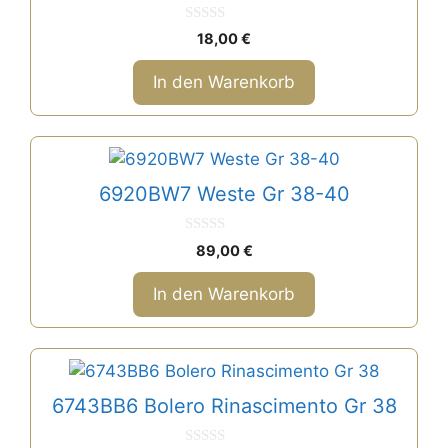
0
18,00
€
v
o
n
In den Warenkorb
5
6920BW7 Weste Gr 38-40
0
89,00
€
v
o
n
In den Warenkorb
5
6743BB6 Bolero Rinascimento Gr 38