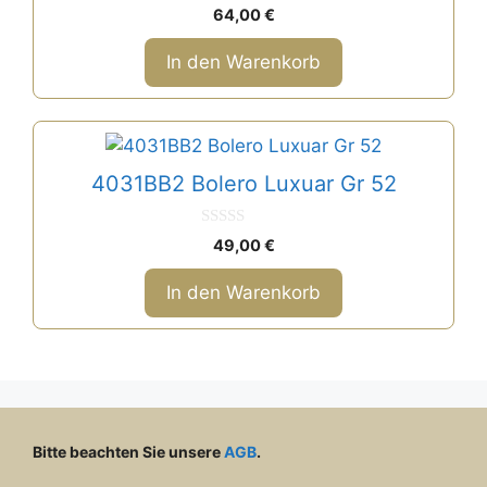
0
64,00
€
v
o
n
In den Warenkorb
5
4031BB2 Bolero Luxuar Gr 52
0
49,00
€
v
o
n
In den Warenkorb
5
Bitte beachten Sie unsere
AGB
.