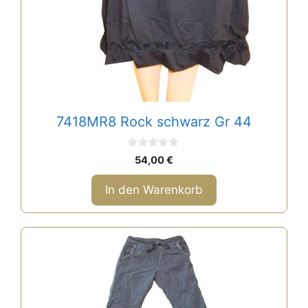
7418MR8 Rock schwarz Gr 44
0
54,00
€
v
o
n
In den Warenkorb
5
Dieses
Produkt
weist
mehrere