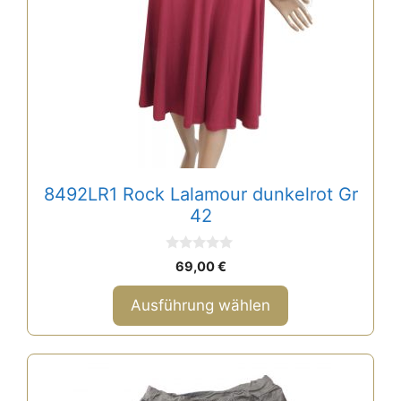
auf.
Die
Optionen
können
auf
der
Produktseite
gewählt
8492LR1 Rock Lalamour dunkelrot Gr
werden
42
0
69,00
€
v
o
n
Ausführung wählen
5
Dieses
Produkt