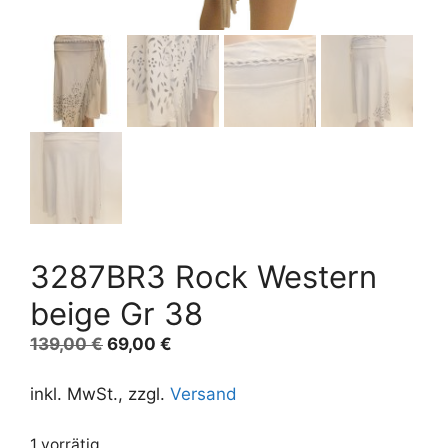
3287BR3 Rock Western
beige Gr 38
Ursprünglicher
Aktueller
139,00
€
69,00
€
Preis
Preis
war:
ist:
inkl. MwSt., zzgl.
Versand
139,00 €
69,00 €.
1 vorrätig