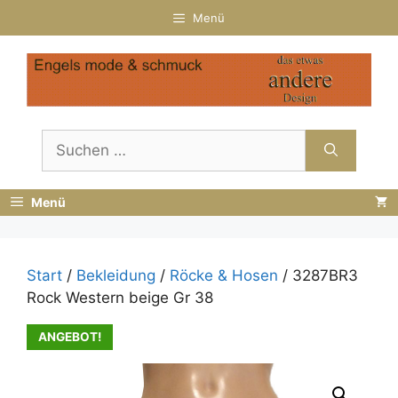
Zum
Menü
Inhalt
springen
Suchen
nach:
Menü
Start
/
Bekleidung
/
Röcke & Hosen
/ 3287BR3
Rock Western beige Gr 38
ANGEBOT!