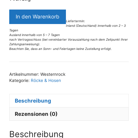
3287BR3
In den Warenkorb
Rock
Liefertermin:
Inland (Deutschland) innerhalb von 2 – 3
Western
Tagen
beige
Ausland innerhalb von 5 – 7 Tagen
nach Vertragsschluss (bei vereinbarter Vorauszahlung nach dem Zeitpunkt Ihrer
Gr
Zahlungsanweisung).
Beachten Sie, dass an Sonn- und Feiertagen keine Zustellung erfolgt.
38
A
Menge
l
t
Artikelnummer:
Westernrock
e
Kategorie:
Röcke & Hosen
r
n
Beschreibung
a
t
Rezensionen (0)
i
v
e
Beschreibung