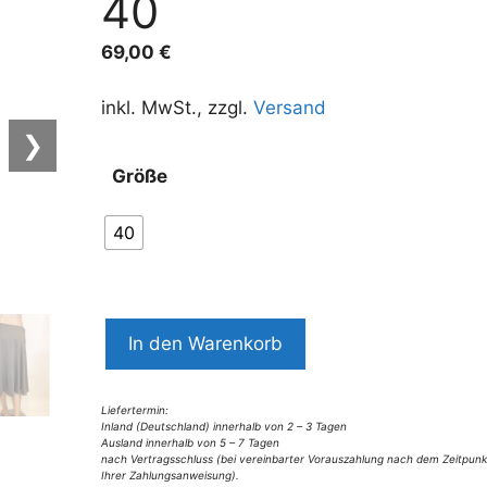
40
69,00
€
inkl. MwSt., zzgl.
Versand
❯
Größe
40
8493LR1
In den Warenkorb
Rock
Lalmour
taupe
Liefertermin:
Inland (Deutschland) innerhalb von 2 – 3 Tagen
Gr
Ausland innerhalb von 5 – 7 Tagen
nach Vertragsschluss (bei vereinbarter Vorauszahlung nach dem Zeitpunk
40
Ihrer Zahlungsanweisung).