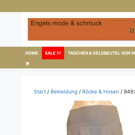
Zum
Inhalt
springen
HOME
SALE !!!
TASCHEN & GELDBEUTEL VON VO
Start
/
Bekleidung
/
Röcke & Hosen
/ 849