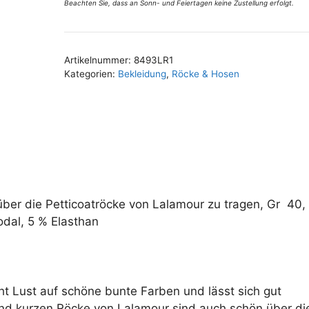
Menge
Beachten Sie, dass an Sonn- und Feiertagen keine Zustellung erfolgt.
A
l
t
Artikelnummer:
8493LR1
e
Kategorien:
Bekleidung
,
Röcke & Hosen
r
n
a
t
i
v
e
ber die Petticoatröcke von Lalamour zu tragen, Gr 40,
:
dal, 5 % Elasthan
t Lust auf schöne bunte Farben und lässt sich gut
und kurzen Röcke von Lalamour sind auch schön über di