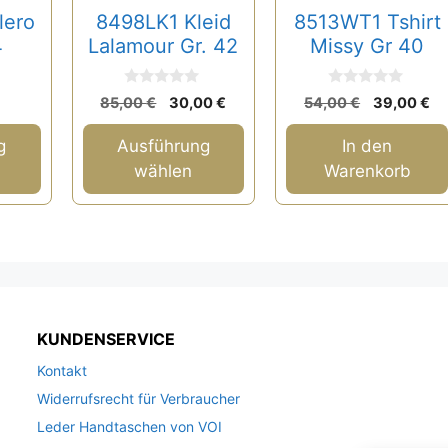
Optionen
lero
8498LK1 Kleid
8513WT1 Tshirt
können
4
Lalamour Gr. 42
Missy Gr 40
auf
der
0
0
Ursprünglicher
Aktueller
Ursprüngl
Ak
85,00
€
30,00
€
54,00
€
39,00
€
v
v
Produktseite
Preis
Preis
Preis
Pr
o
o
n
n
gewählt
war:
ist:
war:
ist
g
Ausführung
In den
5
5
85,00 €
30,00 €.
54,00 €
39
werden
wählen
Warenkorb
KUNDENSERVICE
Kontakt
Widerrufsrecht für Verbraucher
Leder Handtaschen von VOI