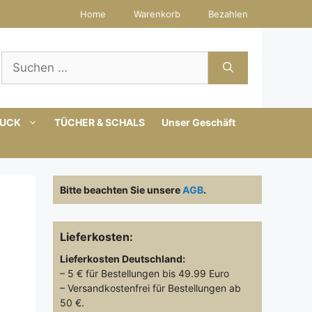
Home
Warenkorb
Bezahlen
Suchen
nach:
MUCK
TÜCHER & SCHALS
Unser Geschäft
Bitte beachten Sie unsere
AGB
.
Lieferkosten:
Lieferkosten
Deutschland:
– 5 € für Bestellungen bis 49.99 Euro
– Versandkostenfrei für Bestellungen ab
50 €.