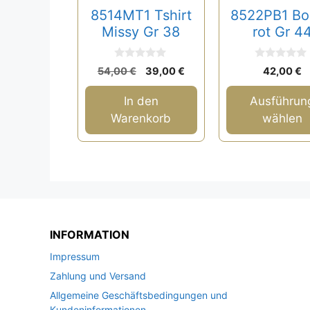
Optionen
8514MT1 Tshirt
8522PB1 Bo
können
Missy Gr 38
rot Gr 4
auf
der
0
0
Ursprünglicher
Aktueller
54,00
€
39,00
€
42,00
€
v
v
Produktseite
Preis
Preis
o
o
n
n
gewählt
war:
ist:
In den
Ausführun
5
5
54,00 €
39,00 €.
werden
Warenkorb
wählen
INFORMATION
Impressum
Zahlung und Versand
Allgemeine Geschäftsbedingungen und
Kundeninformationen