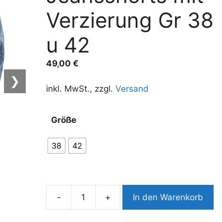
Verzierung Gr 38
u 42
49,00
€
❯
inkl. MwSt., zzgl.
Versand
A
Größe
l
t
38
42
e
r
n
a
-
+
In den Warenkorb
t
9943CH5
i
kurze