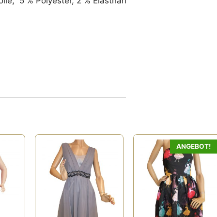
e, 5 % Polyester, 2 % Elasthan
ANGEBOT!