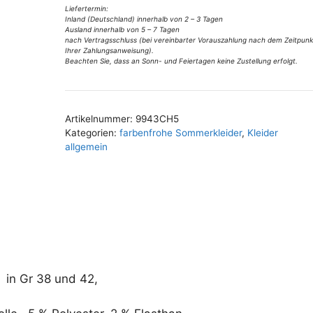
v
Jeansshorts
Liefertermin:
Inland (Deutschland) innerhalb von 2 – 3 Tagen
e
mit
Ausland innerhalb von 5 – 7 Tagen
:
Verzierung
nach Vertragsschluss (bei vereinbarter Vorauszahlung nach dem Zeitpunk
Ihrer Zahlungsanweisung).
Gr
Beachten Sie, dass an Sonn- und Feiertagen keine Zustellung erfolgt.
38
u
42
Artikelnummer:
9943CH5
Menge
Kategorien:
farbenfrohe Sommerkleider
,
Kleider
allgemein
 in Gr 38 und 42,