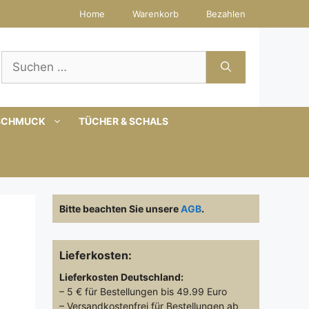
Home
Warenkorb
Bezahlen
Suchen
nach:
SCHMUCK
TÜCHER & SCHALS
Bitte beachten Sie unsere
AGB
.
Lieferkosten:
Lieferkosten
Deutschland:
– 5 € für Bestellungen bis 49.99 Euro
– Versandkostenfrei für Bestellungen ab