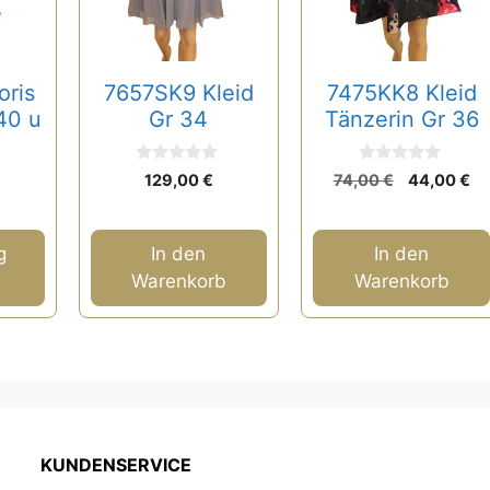
ris
7657SK9 Kleid
7475KK8 Kleid
 40 u
Gr 34
Tänzerin Gr 36
0
0
Ursprüngl
Ak
129,00
€
74,00
€
44,00
€
v
v
Preis
Pr
o
o
n
n
war:
ist
5
5
74,00 €
44
g
In den
In den
Warenkorb
Warenkorb
KUNDENSERVICE