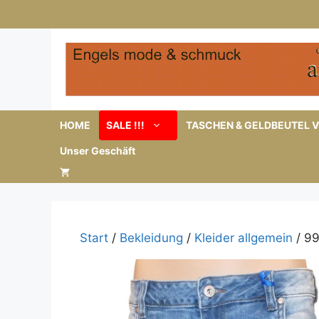
Zum
Inhalt
springen
HOME
SALE !!!
TASCHEN & GELDBEUTEL V
Unser Geschäft
Start
/
Bekleidung
/
Kleider allgemein
/ 99