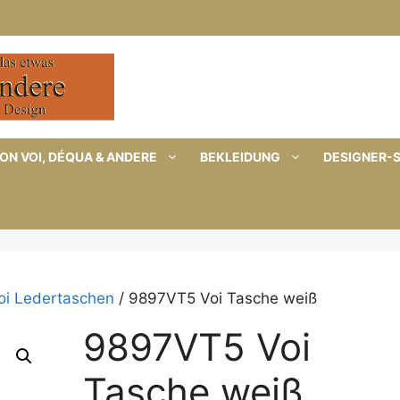
ON VOI, DÉQUA & ANDERE
BEKLEIDUNG
DESIGNER-
oi Ledertaschen
/ 9897VT5 Voi Tasche weiß
9897VT5 Voi
Tasche weiß