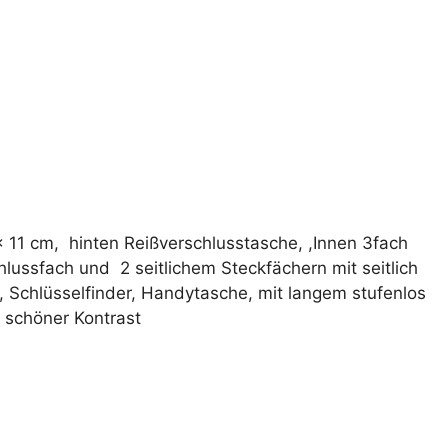
a
t
i
v
e
:
 x 11 cm, hinten Reißverschlusstasche, ,Innen 3fach
hlussfach und 2 seitlichem Steckfächern mit seitlich
 Schlüsselfinder, Handytasche, mit langem stufenlos
 schöner Kontrast