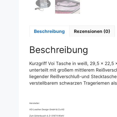
Beschreibung
Rezensionen (0)
Beschreibung
Kurzgriff Voi Tasche in weiß, 29,5 x 22,5
unterteilt mit großem mittlerem Reißversc
liegender Reißverschluß-und Stecktasche,
verstellbarem schwarzen Trageriemen als
Hersteller:
VOi Leather Design GmbH & Co.KG
Zum Scherbusch 4, D-51674 Wiehl