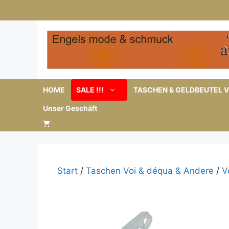
Zum
Inhalt
springen
HOME
SALE !!!
TASCHEN & GELDBEUTEL V
Unser Geschäft
Start
/
Taschen Voi & déqua & Andere
/
V