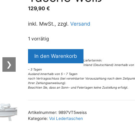
129,90
€
inkl. MwSt., zzgl.
Versand
1 vorrätig
9897VT5
In den Warenkorb
Voi
Liefertermin:
❯
Inland (Deutschland) innerhalb von
Tasche
– 3 Tagen
weiß
Ausland innerhalb von 5 – 7 Tagen
nach Vertragsschluss (bei vereinbarter Vorauszahlung nach dem Zeitpunk
Menge
Ihrer Zahlungsanweisung).
Beachten Sie, dass an Sonn- und Feiertagen keine Zustellung erfolgt.
A
l
t
Artikelnummer:
9897VT5weiss
e
Kategorie:
Voi Ledertaschen
r
n