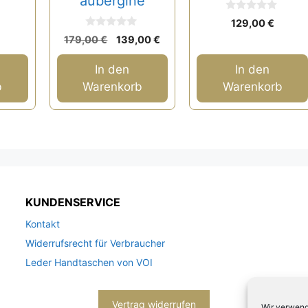
aubergine
s
Preis
ist:
0
129,00
€
90 €
100,00 €.
v
0
Ursprünglicher
Aktueller
o
179,00
€
139,00
€
v
n
Preis
Preis
o
5
n
war:
ist:
In den
In den
5
179,00 €
139,00 €.
b
Warenkorb
Warenkorb
KUNDENSERVICE
Kontakt
Widerrufsrecht für Verbraucher
Leder Handtaschen von VOI
Vertrag widerrufen
Wir verwend