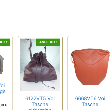
BOT!
ANGEBOT!
oi
ige
6122VT5 Voi
6668VT6 Voi
Tasche
Tasche
rünglicher
Aktueller
,00
€