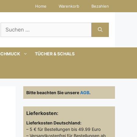
Home
Warenkorb
Bezahlen
Suchen
nach:
SCHMUCK
TÜCHER & SCHALS
Bitte beachten Sie unsere
AGB
.
Lieferkosten:
Lieferkosten
Deutschland:
– 5 € für Bestellungen bis 49.99 Euro
– Versandkostenfrei für Bestellungen ab