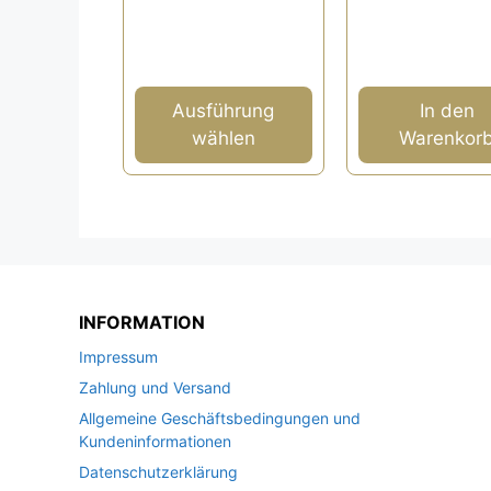
Prei
149,00 €
89,00 €.
o
n
gewählt
war:
5
189,
werden
Ausführung
In den
wählen
Warenkor
INFORMATION
Impressum
Zahlung und Versand
Allgemeine Geschäftsbedingungen und
Kundeninformationen
Datenschutzerklärung