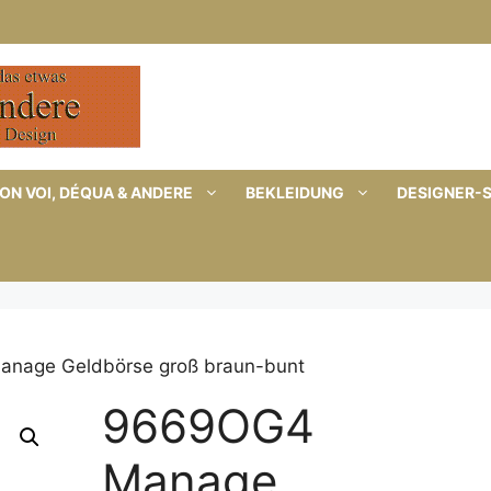
ON VOI, DÉQUA & ANDERE
BEKLEIDUNG
DESIGNER-
nage Geldbörse groß braun-bunt
9669OG4
Manage