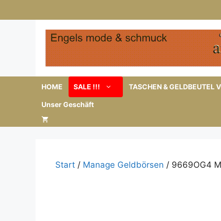
Zum
Inhalt
springen
HOME
SALE !!!
TASCHEN & GELDBEUTEL V
Unser Geschäft
Start
/
Manage Geldbörsen
/ 9669OG4 Ma