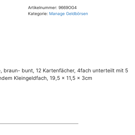
t
Artikelnummer:
9669OG4
e
Kategorie:
Manage Geldbörsen
r
n
a
t
i
v
e
braun- bunt, 12 Kartenfächer, 4fach unterteilt mit 5
:
ndem Kleingeldfach, 19,5 x 11,5 x 3cm