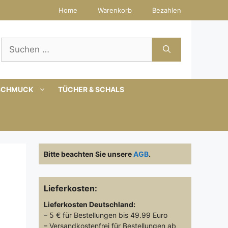
Home
Warenkorb
Bezahlen
Suchen
nach:
SCHMUCK
TÜCHER & SCHALS
Bitte beachten Sie unsere
AGB
.
Lieferkosten:
Lieferkosten
Deutschland:
– 5 € für Bestellungen bis 49.99 Euro
– Versandkostenfrei für Bestellungen ab