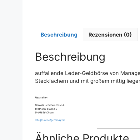
Beschreibung
Rezensionen (0)
Beschreibung
auffallende Leder-Geldbörse von Manage, 
Steckfächern und mit großem mittig liege
Hersteller:
Oswald Lederwaren e.K.
Bretniger Straße 9
D-01896 Ohorn
info@oswaldgermany.de
Ähnliche Produkte