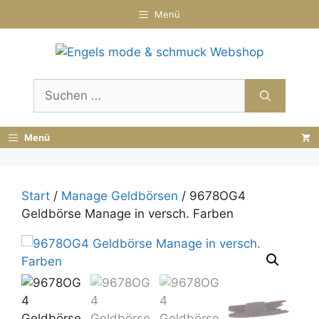
Zum
Menü
Inhalt
springen
Suchen
nach:
Menü
Start
/
Manage Geldbörsen
/ 9678OG4
Geldbörse Manage in versch. Farben