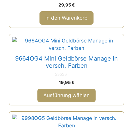
0
29,95
€
v
o
n
In den Warenkorb
5
Dieses
Produkt
weist
9664OG4 Mini Geldbörse Manage in
mehrere
versch. Farben
Varianten
auf.
0
19,95
€
Die
v
o
Optionen
n
Ausführung wählen
5
können
auf
der
Dieses
Produktseite
Produkt
gewählt
weist