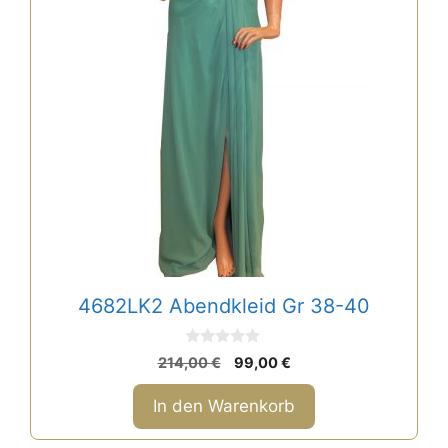
4682LK2 Abendkleid Gr 38-40
0
Ursprünglicher
Aktueller
214,00
€
99,00
€
v
Preis
Preis
o
n
war:
ist:
In den Warenkorb
5
214,00 €
99,00 €.