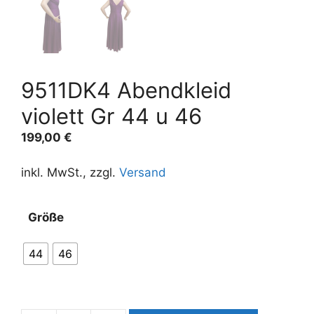
9511DK4 Abendkleid
violett Gr 44 u 46
199,00
€
inkl. MwSt., zzgl.
Versand
A
Größe
l
t
44
46
e
r
n
a