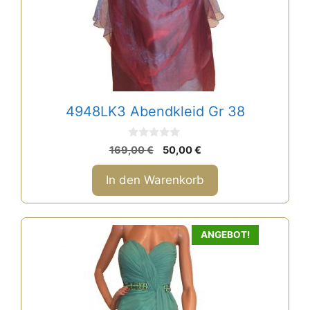
4948LK3 Abendkleid Gr 38
0
Ursprünglicher
Aktueller
169,00
€
50,00
€
v
Preis
Preis
o
n
war:
ist:
In den Warenkorb
5
169,00 €
50,00 €.
ANGEBOT!