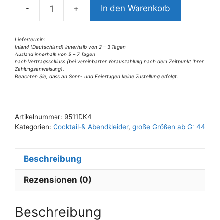
-
+
In den Warenkorb
t
9511DK4
i
Abendkleid
v
violett
Liefertermin:
Inland (Deutschland) innerhalb von 2 – 3 Tagen
e
Gr
Ausland innerhalb von 5 – 7 Tagen
:
44
nach Vertragsschluss (bei vereinbarter Vorauszahlung nach dem Zeitpunkt Ihrer
Zahlungsanweisung).
u
Beachten Sie, dass an Sonn- und Feiertagen keine Zustellung erfolgt.
46
Menge
Artikelnummer:
9511DK4
Kategorien:
Cocktail-& Abendkleider
,
große Größen ab Gr 44
Beschreibung
Rezensionen (0)
Beschreibung