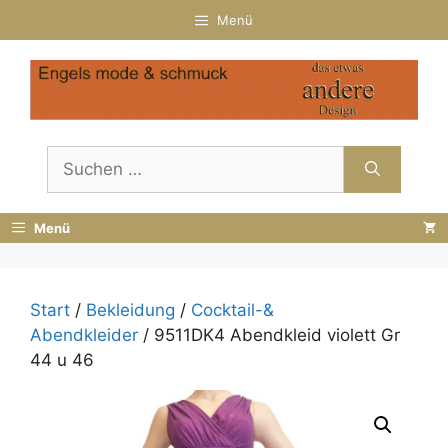
Zum
Menü
Inhalt
springen
Suchen
nach:
Menü
Start
/
Bekleidung
/
Cocktail-&
Abendkleider
/ 9511DK4 Abendkleid violett Gr
44 u 46