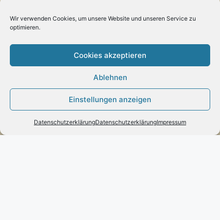
Lieferkosten
Schweiz:
– 26.90 € für alle Bestellungen
Wir verwenden Cookies, um unsere Website und unseren Service zu
optimieren.
Lieferung mit DHL
Cookies akzeptieren
Ablehnen
Zahlung:
Einstellungen anzeigen
– Paypal
– Vorab-Überweisung
Datenschutzerklärung
Datenschutzerklärung
Impressum
– Amazon Pay
Kundenmeinungen