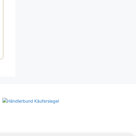
icher
tueller
eis
t:
,00 €.