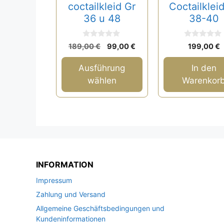
der
coctailkleid Gr
Coctailklei
Produktseite
36 u 48
38-40
gewählt
werden
0
0
Ursprünglicher
Aktueller
189,00
€
99,00
€
199,00
€
v
v
Preis
Preis
o
o
n
n
war:
ist:
Ausführung
In den
5
5
189,00 €
99,00 €.
wählen
Warenkor
INFORMATION
Impressum
Zahlung und Versand
Allgemeine Geschäftsbedingungen und
Kundeninformationen