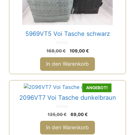
5969VT5 Voi Tasche schwarz
0
Ursprünglicher
Aktueller
168,00
€
109,00
€
v
Preis
Preis
o
n
war:
ist:
In den Warenkorb
5
168,00 €
109,00 €.
ANGEBOT!
2096VT7 Voi Tasche dunkelbraun
0
Ursprünglicher
Aktueller
135,00
€
69,00
€
v
Preis
Preis
o
n
war:
ist:
In den Warenkorb
5
135,00 €
69,00 €.