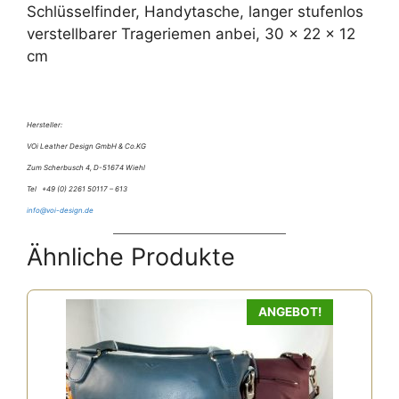
Schlüsselfinder, Handytasche, langer stufenlos
verstellbarer Trageriemen anbei, 30 x 22 x 12
cm
Hersteller:
VOi Leather Design GmbH & Co.KG
Zum Scherbusch 4, D-51674 Wiehl
Tel +49 (0) 2261 50117 – 613
info@voi-design.de
Ähnliche Produkte
Dieses
ANGEBOT!
Produkt
weist
mehrere
Varianten