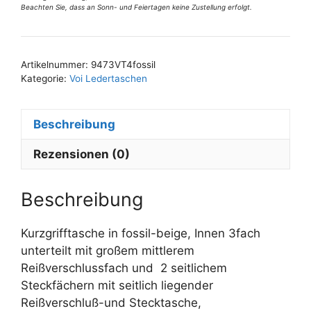
Beachten Sie, dass an Sonn- und Feiertagen keine Zustellung erfolgt.
Menge
A
l
t
Artikelnummer:
9473VT4fossil
e
Kategorie:
Voi Ledertaschen
r
n
Beschreibung
a
t
Rezensionen (0)
i
v
e
Beschreibung
:
Kurzgrifftasche in fossil-beige, Innen 3fach
unterteilt mit großem mittlerem
Reißverschlussfach und 2 seitlichem
Steckfächern mit seitlich liegender
Reißverschluß-und Stecktasche,