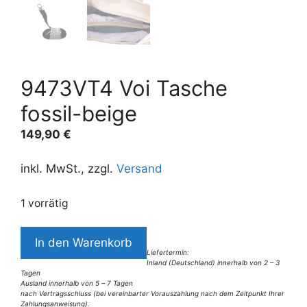
9473VT4 Voi Tasche
fossil-beige
149,90
€
inkl. MwSt., zzgl.
Versand
1 vorrätig
9473VT4
In den Warenkorb
Voi
Liefertermin:
Inland (Deutschland) innerhalb von 2 – 3
Tasche
Tagen
fossil-
Ausland innerhalb von 5 – 7 Tagen
nach Vertragsschluss (bei vereinbarter Vorauszahlung nach dem Zeitpunkt Ihrer
beige
Zahlungsanweisung).