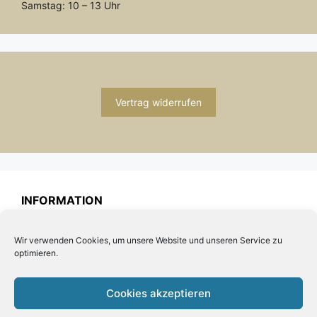
Samstag: 10 – 13 Uhr
Vertrag widerrufen
INFORMATION
Impressum
Wir verwenden Cookies, um unsere Website und unseren Service zu
Zahlung und Versand
optimieren.
Allgemeine Geschäftsbedingungen und
Kundeninformationen
Cookies akzeptieren
Datenschutzerklärung