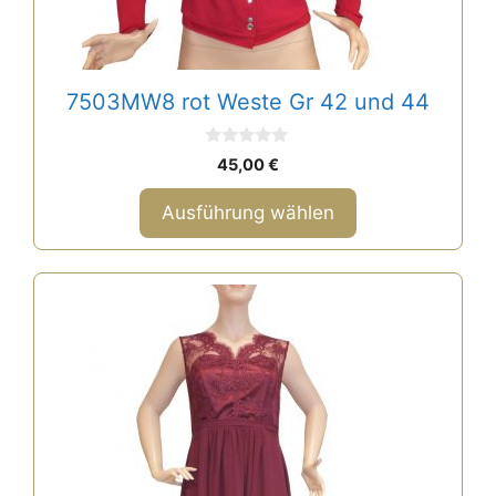
Optionen
können
auf
7503MW8 rot Weste Gr 42 und 44
der
Produktseite
0
gewählt
45,00
€
v
o
werden
n
Ausführung wählen
5