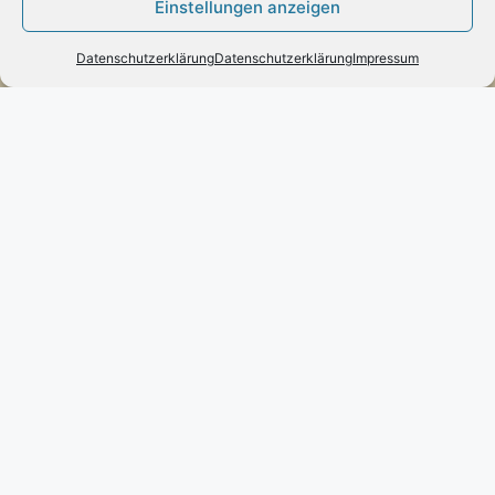
Engels mode & schmuck
Einstellungen anzeigen
Poststraße 73 – D-66663 – Merzig
Datenschutzerklärung
Datenschutzerklärung
Impressum
Telefon:
0049(0)6861-790096
Fax:
0049(0)6861-790497
Handy:
0049(0)170-3432525
engels-mode-schmuck@web.de
Öffnungszeiten:
Montag: 10 – 13 Uhr
Dienstag bis Freitag: 10 – 13 und 14 – 17 Uhr
Samstag: 10 – 13 Uhr
Vertrag widerrufen