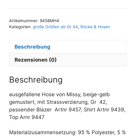
A
42
l
Menge
t
Artikelnummer:
9458MH4
e
Kategorien:
große Größen ab Gr 44
,
Röcke & Hosen
r
n
Beschreibung
a
t
Rezensionen (0)
i
v
e
Beschreibung
:
ausgefallene Hose von Missy, beige-gelb
gemustert, mit Strassverzierung, Gr 42,
passender Blazer Artnr 9457, Shirt Artnr 9439,
Top Arnr 9447
Materialzusammensetzung: 95 % Polyester, 5 %