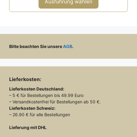
war:
ist:
Ausführung wählen
5
189,00 €
99,00 €.
Bitte beachten Sie unsere
AGB
.
Lieferkosten:
Lieferkosten
Deutschland:
– 5 € für Bestellungen bis 49.99 Euro
– Versandkostenfrei für Bestellungen ab 50 €.
Lieferkosten
Schweiz:
– 26.90 € für alle Bestellungen
Lieferung mit DHL