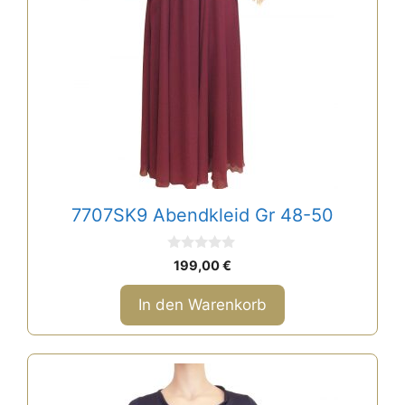
7707SK9 Abendkleid Gr 48-50
0
199,00
€
v
o
n
In den Warenkorb
5