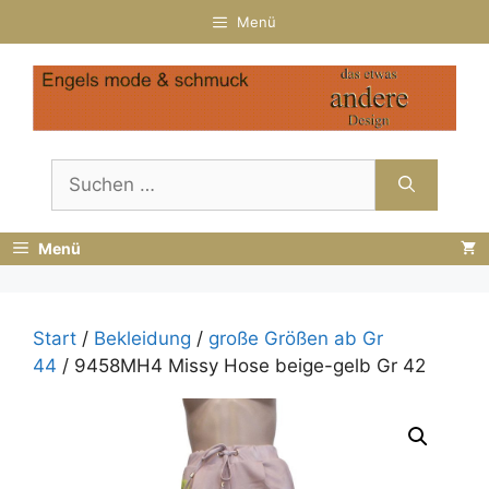
Zum
Menü
Inhalt
springen
Suchen
nach:
Menü
Start
/
Bekleidung
/
große Größen ab Gr
44
/ 9458MH4 Missy Hose beige-gelb Gr 42