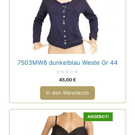
7503MW8 dunkelblau Weste Gr 44
0
45,00
€
v
o
n
In den Warenkorb
5
Dieses
ANGEBOT!
Produkt
weist