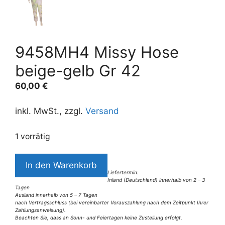
9458MH4 Missy Hose
beige-gelb Gr 42
60,00
€
inkl. MwSt., zzgl.
Versand
1 vorrätig
9458MH4
In den Warenkorb
Missy
Liefertermin:
Inland (Deutschland) innerhalb von 2 – 3
Hose
Tagen
beige-
Ausland innerhalb von 5 – 7 Tagen
nach Vertragsschluss (bei vereinbarter Vorauszahlung nach dem Zeitpunkt Ihrer
gelb
Zahlungsanweisung).
Beachten Sie, dass an Sonn- und Feiertagen keine Zustellung erfolgt.
Gr