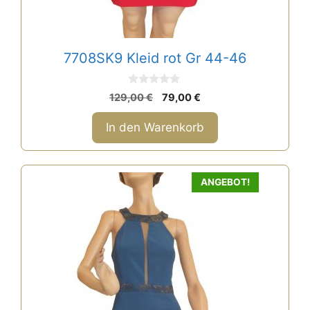
7708SK9 Kleid rot Gr 44-46
0
Ursprünglicher
Aktueller
129,00
€
79,00
€
v
Preis
Preis
o
n
war:
ist:
In den Warenkorb
5
129,00 €
79,00 €.
ANGEBOT!