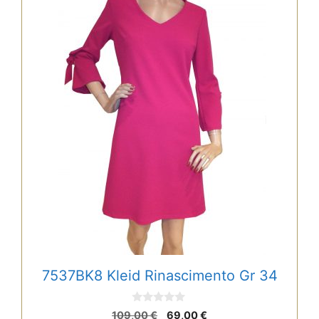
7537BK8 Kleid Rinascimento Gr 34
0
Ursprünglicher
Aktueller
109,00
€
69,00
€