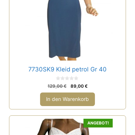
7730SK9 Kleid petrol Gr 40
0
Ursprünglicher
Aktueller
129,00
€
89,00
€
v
Preis
Preis
o
n
war:
ist:
In den Warenkorb
5
129,00 €
89,00 €.
Dieses
ANGEBOT!
Produkt