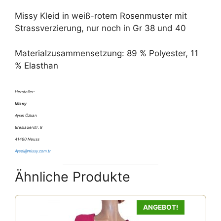
Missy Kleid in weiß-rotem Rosenmuster mit
Strassverzierung, nur noch in Gr 38 und 40
Materialzusammensetzung: 89 % Polyester, 11
% Elasthan
Hersteller:
Missy
Aysel Özkan
Breslauerstr. 8
41460 Neuss
Aysel@missy.com.tr
Ähnliche Produkte
ANGEBOT!