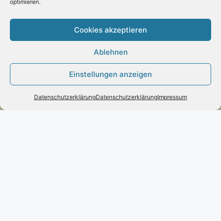
optimieren.
Lieferung mit DHL
Cookies akzeptieren
Ablehnen
Zahlung:
Einstellungen anzeigen
– Paypal
– Vorab-Überweisung
Datenschutzerklärung
Datenschutzerklärung
Impressum
– Amazon Pay
Kundenmeinungen