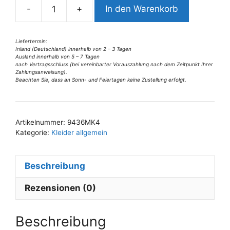
-
+
In den Warenkorb
t
9436MK4
i
Missy
v
Kleid
Liefertermin:
Inland (Deutschland) innerhalb von 2 – 3 Tagen
e
Rose
Ausland innerhalb von 5 – 7 Tagen
:
Gr
nach Vertragsschluss (bei vereinbarter Vorauszahlung nach dem Zeitpunkt Ihrer
Zahlungsanweisung).
38
Beachten Sie, dass an Sonn- und Feiertagen keine Zustellung erfolgt.
u
40
Menge
Artikelnummer:
9436MK4
Kategorie:
Kleider allgemein
Beschreibung
Rezensionen (0)
Beschreibung