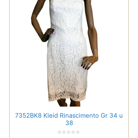
weist
mehrere
Varianten
auf.
Die
Optionen
können
auf
der
Produktseite
gewählt
werden
7352BK8 Kleid Rinascimento Gr 34 u
38