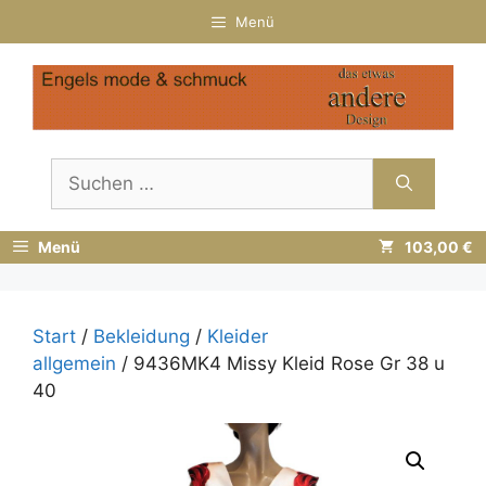
Zum
Menü
Inhalt
springen
Suchen
nach:
Menü
103,00 €
Start
/
Bekleidung
/
Kleider
allgemein
/ 9436MK4 Missy Kleid Rose Gr 38 u
40