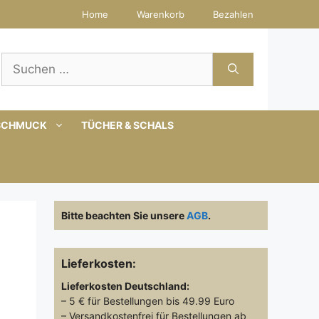
Home
Warenkorb
Bezahlen
Suchen
nach:
SCHMUCK
TÜCHER & SCHALS
Bitte beachten Sie unsere
AGB
.
Lieferkosten:
Lieferkosten
Deutschland:
– 5 € für Bestellungen bis 49.99 Euro
– Versandkostenfrei für Bestellungen ab