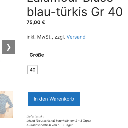
blau-türkis Gr 40
75,00
€
inkl. MwSt., zzgl.
Versand
❯
Größe
40
9413LB4
In den Warenkorb
Lalamour
Bluse
blau-
Liefertermin:
Inland (Deutschland) innerhalb von 2 – 3 Tagen
türkis
Ausland innerhalb von 5 – 7 Tagen