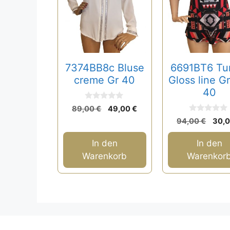
7374BB8c Bluse
6691BT6 Tu
creme Gr 40
Gloss line G
40
0
Ursprünglicher
Aktueller
89,00
€
49,00
€
v
0
Preis
Preis
Ursp
o
94,00
€
30,
v
n
war:
ist:
Prei
o
5
n
89,00 €
49,00 €.
war:
In den
In den
5
94,0
Warenkorb
Warenkor