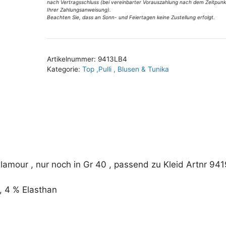
nach Vertragsschluss (bei vereinbarter Vorauszahlung nach dem Zeitpunk
Gr
Ihrer Zahlungsanweisung).
40
Beachten Sie, dass an Sonn- und Feiertagen keine Zustellung erfolgt.
A
Menge
l
t
Artikelnummer:
9413LB4
e
Kategorie:
Top ,Pulli , Blusen & Tunika
r
n
a
t
i
v
e
amour , nur noch in Gr 40 , passend zu Kleid Artnr 941
:
 4 % Elasthan