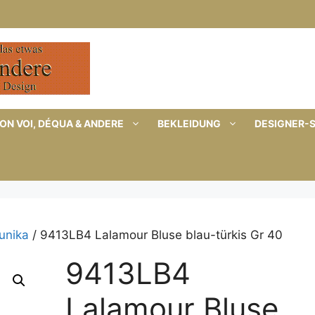
ON VOI, DÉQUA & ANDERE
BEKLEIDUNG
DESIGNER-
Tunika
/ 9413LB4 Lalamour Bluse blau-türkis Gr 40
9413LB4
Lalamour Bluse