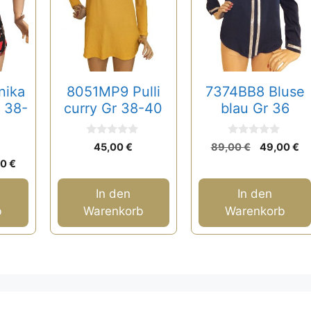
nika
8051MP9 Pulli
7374BB8 Bluse
r 38-
curry Gr 38-40
blau Gr 36
0
0
Ursprüngl
Ak
45,00
€
89,00
€
49,00
€
v
v
Preis
Pr
rünglicher
Aktueller
o
o
00
€
n
n
war:
ist
s
Preis
5
5
89,00 €
49
ist:
In den
In den
0 €
30,00 €.
b
Warenkorb
Warenkorb