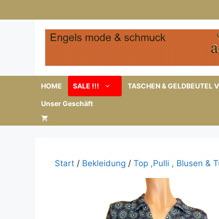
Zum
Inhalt
springen
HOME
SALE !!!
TASCHEN & GELDBEUTEL V
Unser Geschäft
Start
/
Bekleidung
/
Top ,Pulli , Blusen & 