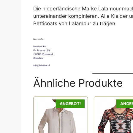
Die niederländische Marke Lalamour mach
untereinander kombinieren. Alle Kleider 
Petticoats von Lalamour zu tragen.
Hersteller:
Lalamour BV
De Trompet 1324
1967DA Heemskerk
Nederland
info@lalamour.nl
Ähnliche Produkte
ANGEBOT!
ANGE