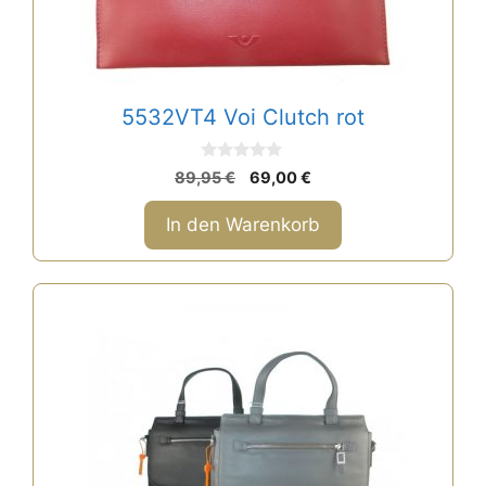
5532VT4 Voi Clutch rot
0
Ursprünglicher
Aktueller
89,95
€
69,00
€
v
Preis
Preis
o
n
war:
ist:
In den Warenkorb
5
89,95 €
69,00 €.