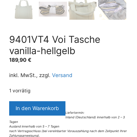
9401VT4 Voi Tasche
vanilla-hellgelb
189,90
€
inkl. MwSt., zzgl.
Versand
1 vorrätig
9401VT4
In den Warenkorb
Voi
Liefertermin:
Inland (Deutschland) innerhalb von 2 – 3
Tasche
Tagen
vanilla-
Ausland innerhalb von 5 – 7 Tagen
nach Vertragsschluss (bei vereinbarter Vorauszahlung nach dem Zeitpunkt Ihrer
hellgelb
Zahlungsanweisung).