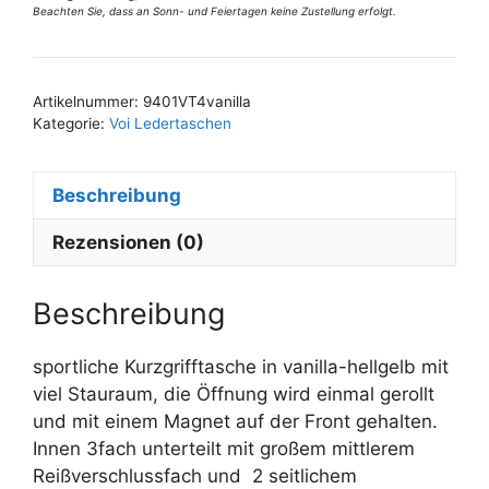
Beachten Sie, dass an Sonn- und Feiertagen keine Zustellung erfolgt.
Menge
A
l
t
Artikelnummer:
9401VT4vanilla
e
Kategorie:
Voi Ledertaschen
r
n
Beschreibung
a
t
Rezensionen (0)
i
v
e
Beschreibung
:
sportliche Kurzgrifftasche in vanilla-hellgelb mit
viel Stauraum, die Öffnung wird einmal gerollt
und mit einem Magnet auf der Front gehalten.
Innen 3fach unterteilt mit großem mittlerem
Reißverschlussfach und 2 seitlichem