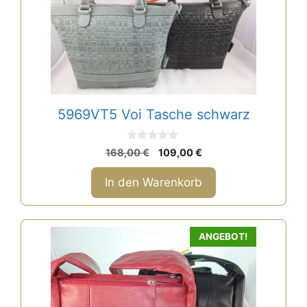
5969VT5 Voi Tasche schwarz
0
Ursprünglicher
Aktueller
168,00
€
109,00
€
v
Preis
Preis
o
n
war:
ist:
In den Warenkorb
5
168,00 €
109,00 €.
ANGEBOT!