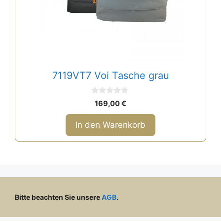
7119VT7 Voi Tasche grau
0
169,00
€
v
o
n
In den Warenkorb
5
Bitte beachten Sie unsere
AGB
.