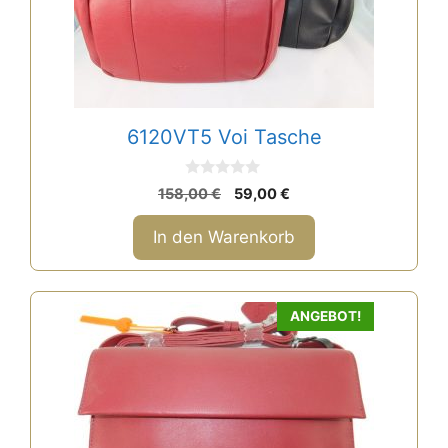
6120VT5 Voi Tasche
0
Ursprünglicher
Aktueller
158,00
€
59,00
€
v
Preis
Preis
o
n
war:
ist:
In den Warenkorb
5
158,00 €
59,00 €.
ANGEBOT!