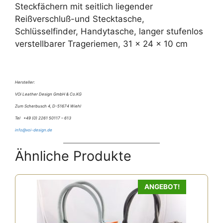
Steckfächern mit seitlich liegender
Reißverschluß-und Stecktasche,
Schlüsselfinder, Handytasche, langer stufenlos
verstellbarer Trageriemen, 31 x 24 x 10 cm
Hersteller:
VOi Leather Design GmbH & Co.KG
Zum Scherbusch 4, D-51674 Wiehl
Tel +49 (0) 2261 50117 – 613
info@voi-design.de
Ähnliche Produkte
ANGEBOT!