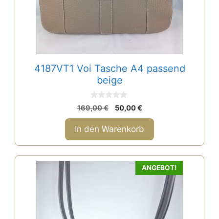
4187VT1 Voi Tasche A4 passend
beige
0
Ursprünglicher
Aktueller
169,00
€
50,00
€
v
Preis
Preis
o
n
war:
ist:
In den Warenkorb
5
169,00 €
50,00 €.
ANGEBOT!