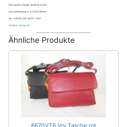
VOi Leather Design GmbH & Co.KG
Zum Scherbusch 4, D-51674 Wiehl
Tel +49 (0) 2261 50117 – 613
info@voi-design.de
Ähnliche Produkte
6670VT6 Voi Tasche rot