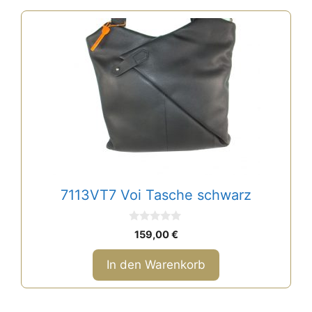
7113VT7 Voi Tasche schwarz
0
159,00
€
v
o
n
In den Warenkorb
5