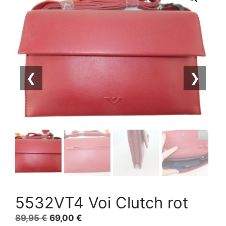
❮
❯
5532VT4 Voi Clutch rot
Ursprünglicher
Aktueller
89,95
€
69,00
€