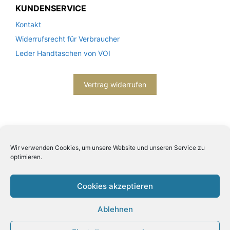
KUNDENSERVICE
Kontakt
Widerrufsrecht für Verbraucher
Leder Handtaschen von VOI
Vertrag widerrufen
Wir verwenden Cookies, um unsere Website und unseren Service zu
optimieren.
2026© Engels mode schmuck -
Datenschutzerklärung
-
Impressum
- Bitte beachten Sie unsere
AGB
Cookies akzeptieren
Ablehnen