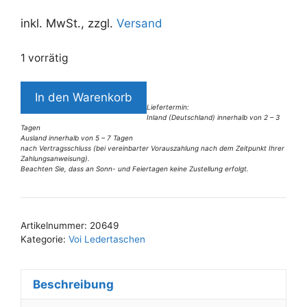
Preis
Preis
war:
ist:
inkl. MwSt., zzgl.
Versand
89,95 €
69,00 €.
1 vorrätig
5532VT4
In den Warenkorb
Voi
Liefertermin:
Inland (Deutschland) innerhalb von 2 – 3
Clutch
Tagen
rot
Ausland innerhalb von 5 – 7 Tagen
nach Vertragsschluss (bei vereinbarter Vorauszahlung nach dem Zeitpunkt Ihrer
Menge
Zahlungsanweisung).
Beachten Sie, dass an Sonn- und Feiertagen keine Zustellung erfolgt.
A
l
t
Artikelnummer:
20649
e
Kategorie:
Voi Ledertaschen
r
n
Beschreibung
a
t