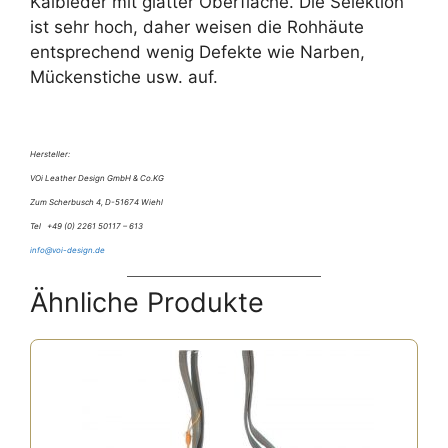
Kalbleder mit glatter Oberfläche. Die Selektion
ist sehr hoch, daher weisen die Rohhäute
entsprechend wenig Defekte wie Narben,
Mückenstiche usw. auf.
Hersteller:
VOi Leather Design GmbH & Co.KG
Zum Scherbusch 4, D-51674 Wiehl
Tel +49 (0) 2261 50117 – 613
info@voi-design.de
Ähnliche Produkte