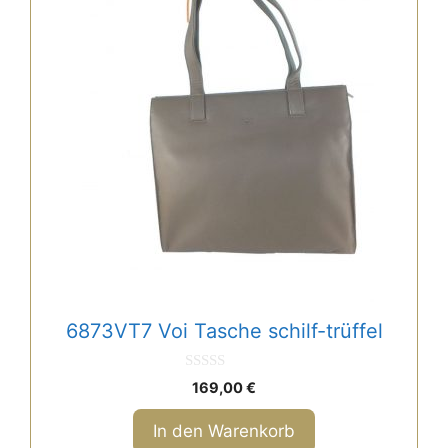
6873VT7 Voi Tasche schilf-trüffel
0
169,00
€
v
o
n
In den Warenkorb
5