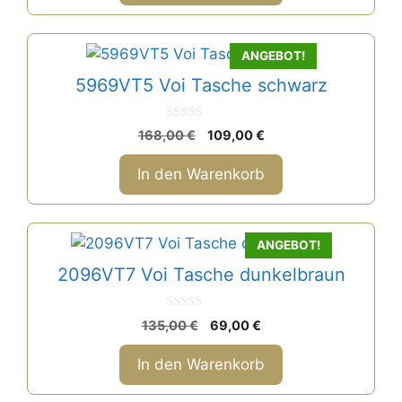
ANGEBOT!
5969VT5 Voi Tasche schwarz
0
Ursprünglicher
Aktueller
168,00
€
109,00
€
v
Preis
Preis
o
n
war:
ist:
In den Warenkorb
5
168,00 €
109,00 €.
ANGEBOT!
2096VT7 Voi Tasche dunkelbraun
0
Ursprünglicher
Aktueller
135,00
€
69,00
€
v
Preis
Preis
o
n
war:
ist:
In den Warenkorb
5
135,00 €
69,00 €.