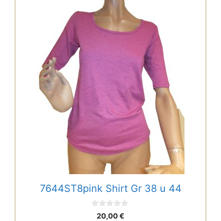
weist
mehrere
Varianten
auf.
Die
Optionen
können
auf
der
Produktseite
gewählt
werden
7644ST8pink Shirt Gr 38 u 44
0
20,00
€
v