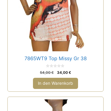
7865WT9 Top Missy Gr 38
0
Ursprünglicher
Aktueller
54,00
€
34,00
€
v
Preis
Preis
o
n
war:
ist:
In den Warenkorb
5
54,00 €
34,00 €.
Dieses
Produkt