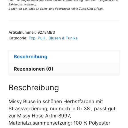
38
Zahlungsanweisung).
Menge
Beachten Sie, dass an Sonn- und Feiertagen keine Zustellung erfolgt.
A
l
t
Artikelnummer:
9278MB3
e
Kategorie:
Top ,Pulli , Blusen & Tunika
r
n
Beschreibung
a
t
Rezensionen (0)
i
v
e
Beschreibung
:
Missy Bluse in schönen Herbstfarben mit
Strassverzierung, nur noch in Gr 38 , passt gut
zur Missy Hose Artnr 8997,
Materialzusammensetzung: 100 % Polyester