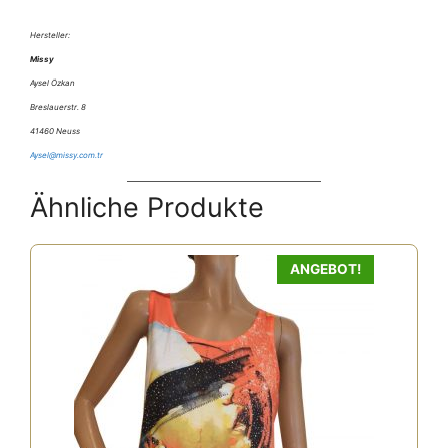
Hersteller:
Missy
Aysel Özkan
Breslauerstr. 8
41460 Neuss
Aysel@missy.com.tr
Ähnliche Produkte
ANGEBOT!