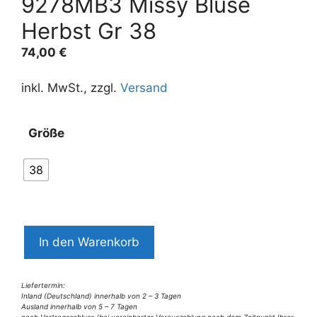
9278MB3 Missy Bluse
Herbst Gr 38
74,00
€
inkl. MwSt., zzgl.
Versand
Größe
38
9278MB3
In den Warenkorb
Missy
Bluse
Herbst
Liefertermin:
Inland (Deutschland) innerhalb von 2 – 3 Tagen
Gr
Ausland innerhalb von 5 – 7 Tagen
nach Vertragsschluss (bei vereinbarter Vorauszahlung nach dem Zeitpunkt Ihrer