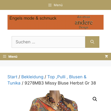
Zum
Menü
Inhalt
springen
Suchen
nach:
Menü
Start
/
Bekleidung
/
Top ,Pulli , Blusen &
Tunika
/ 9278MB3 Missy Bluse Herbst Gr 38