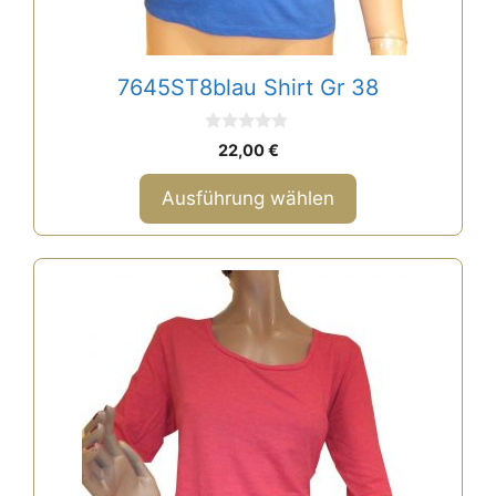
7645ST8blau Shirt Gr 38
0
22,00
€
v
o
n
Ausführung wählen
5