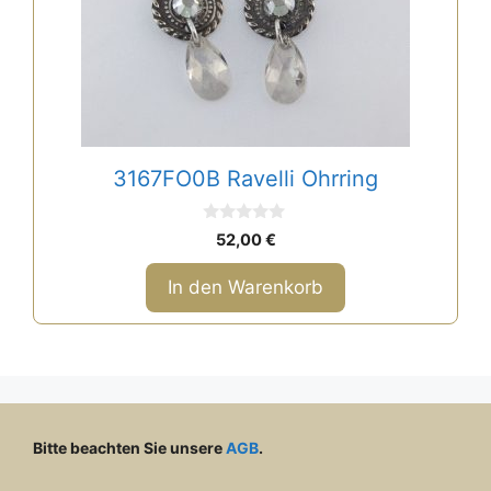
3167FO0B Ravelli Ohrring
0
52,00
€
v
o
n
In den Warenkorb
5
Bitte beachten Sie unsere
AGB
.