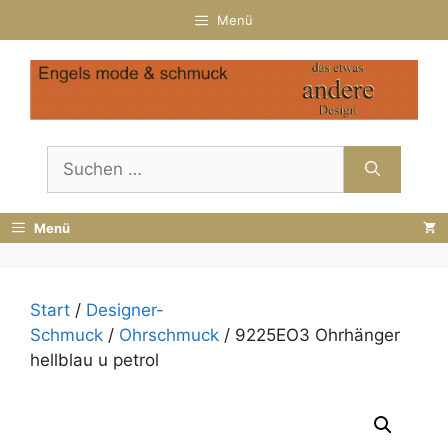
Zum
Menü
Inhalt
springen
Suchen
nach:
Menü
Start
/
Designer-
Schmuck
/
Ohrschmuck
/ 9225EO3 Ohrhänger
hellblau u petrol