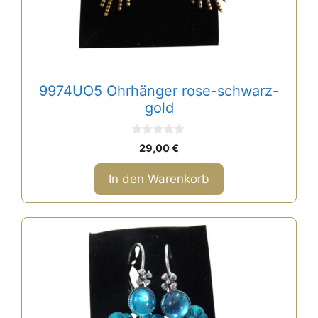
9974UO5 Ohrhänger rose-schwarz-
gold
0
29,00
€
v
o
n
In den Warenkorb
5