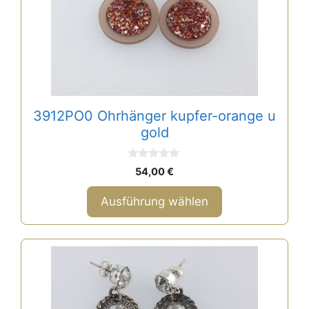
mehrere
Varianten
auf.
Die
Optionen
können
auf
3912PO0 Ohrhänger kupfer-orange u
der
gold
Produktseite
gewählt
0
54,00
€
werden
v
o
n
Ausführung wählen
5