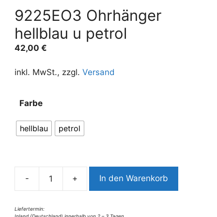
9225EO3 Ohrhänger
hellblau u petrol
42,00
€
inkl. MwSt., zzgl.
Versand
A
Farbe
l
t
hellblau
petrol
e
r
n
a
-
+
In den Warenkorb
t
9225EO3
i
Ohrhänger
v
hellblau
Liefertermin:
Inland (Deutschland) innerhalb von 2 – 3 Tagen