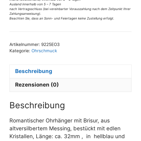
e
u
Ausland innerhalb von 5 – 7 Tagen
:
petrol
nach Vertragsschluss (bei vereinbarter Vorauszahlung nach dem Zeitpunkt Ihrer
Zahlungsanweisung).
Menge
Beachten Sie, dass an Sonn- und Feiertagen keine Zustellung erfolgt.
Artikelnummer:
9225EO3
Kategorie:
Ohrschmuck
Beschreibung
Rezensionen (0)
Beschreibung
Romantischer Ohrhänger mit Brisur, aus
altversilbertem Messing, bestückt mit edlen
Kristallen, Länge: ca. 32mm , in hellblau und