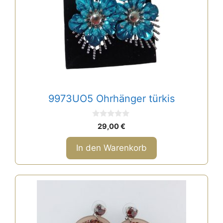
9973UO5 Ohrhänger türkis
0
29,00
€
v
o
n
In den Warenkorb
5
Dieses
Produkt
weist