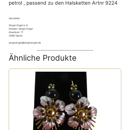
petrol , passend zu den Halsketten Artnr 9224
Hersteller:
Sergio Engel e. K.
Inhaber: Sergio Engel
Graefestr. 71
10967 Berlin
sergioengel@sergioengel.de
Ähnliche Produkte