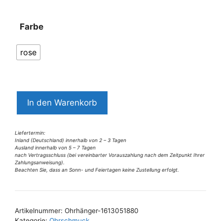
Farbe
rose
6296EO5
In den Warenkorb
Ohrhänger
Menge
Liefertermin:
Inland (Deutschland) innerhalb von 2 – 3 Tagen
Ausland innerhalb von 5 – 7 Tagen
nach Vertragsschluss (bei vereinbarter Vorauszahlung nach dem Zeitpunkt Ihrer
Zahlungsanweisung).
Beachten Sie, dass an Sonn- und Feiertagen keine Zustellung erfolgt.
A
l
t
Artikelnummer:
Ohrhänger-1613051880
e
Kategorie:
Ohrschmuck