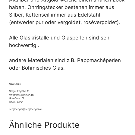
haben. Ohrringstecker bestehen immer aus
Silber, Kettenseil immer aus Edelstahl
(entweder pur oder vergoldet, rosévergoldet).
Alle Glaskristalle und Glasperlen sind sehr
hochwertig .
andere Materialen sind z.B. Pappmachéperlen
oder Böhmisches Glas.
Hersteller:
Sergio Engel e. K.
Inhaber: Sergio Engel
Graefestr. 71
10967 Berlin
sergioengel@sergioengel.de
Ähnliche Produkte