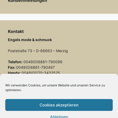
Kundenmeinungen
Kontakt
Engels mode & schmuck
Poststraße 73 – D-66663 – Merzig
Telefon:
0049(0)6861-790096
Fax:
0049(0)6861-790497
Handy:
0049(0)170-3432525
engels-mode-schmuck@web.de
Wir verwenden Cookies, um unsere Website und unseren Service zu
optimieren.
Öffnungszeiten:
Montag: 10 – 13 Uhr
Cookies akzeptieren
Dienstag bis Freitag: 10 – 13 und 14 – 17 Uhr
Samstag: 10 – 13 Uhr
Ablehnen