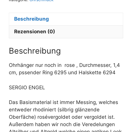
r
n
Beschreibung
a
t
Rezensionen (0)
i
v
e
Beschreibung
:
Ohrhänger nur noch in rose , Durchmesser, 1,4
cm, pssender Ring 6295 und Halskette 6294
SERGIO ENGEL
Das Basismaterial ist immer Messing, welches
entweder rhodiniert (silbrig glänzende
Oberfäche) rosévergoldet oder vergoldet ist.
Außerdem haben wir noch die Veredelungen
Altsilber und Altgold welche einen antiken Look