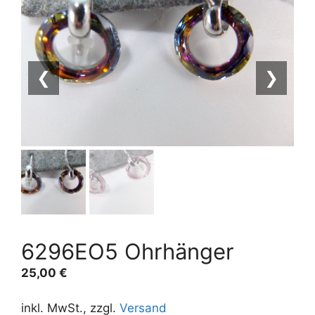
❮
❯
6296EO5 Ohrhänger
25,00
€
inkl. MwSt., zzgl.
Versand