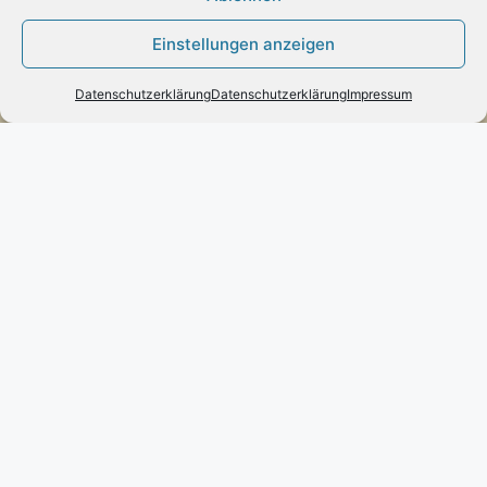
Einstellungen anzeigen
Datenschutzerklärung
Datenschutzerklärung
Impressum
Vertrag widerrufen
INFORMATION
Impressum
Zahlung und Versand
Allgemeine Geschäftsbedingungen und
Kundeninformationen
Datenschutzerklärung