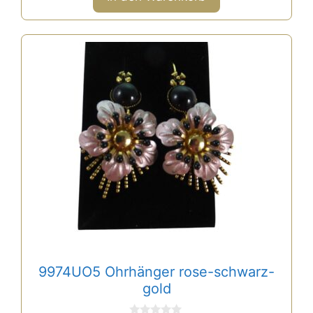
5
9974UO5 Ohrhänger rose-schwarz-
gold