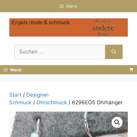
Zum
Menü
Inhalt
springen
Suchen
nach:
Menü
Start
/
Designer-
Schmuck
/
Ohrschmuck
/ 6296EO5 Ohrhänger