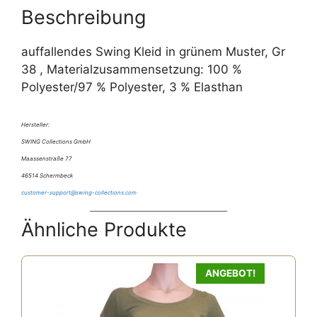
e
Beschreibung
:
auffallendes Swing Kleid in grünem Muster, Gr
38 , Materialzusammensetzung: 100 %
Polyester/97 % Polyester, 3 % Elasthan
Hersteller:
SWING Collections GmbH
Maassenstraße 77
46514 Schermbeck
customer-support@swing-collections.com
Ähnliche Produkte
ANGEBOT!