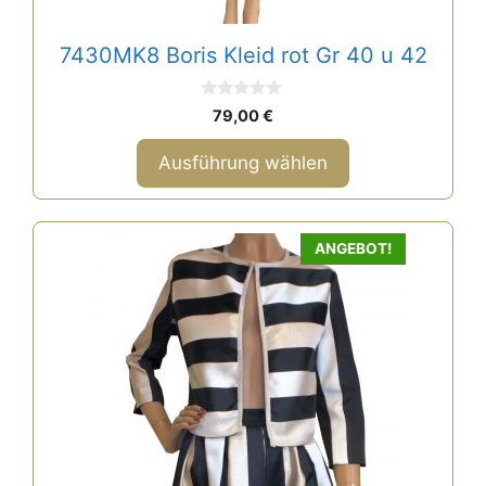
7430MK8 Boris Kleid rot Gr 40 u 42
0
79,00
€
v
o
n
Ausführung wählen
5
ANGEBOT!