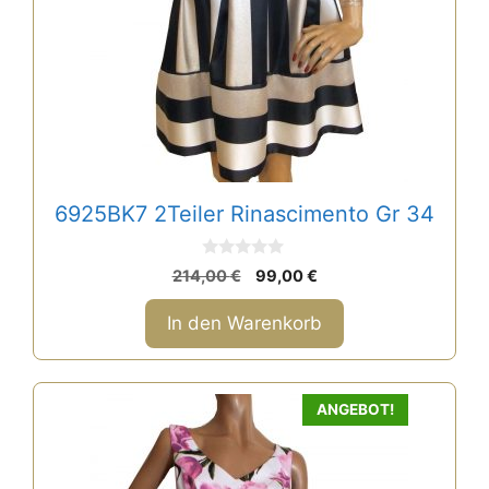
6925BK7 2Teiler Rinascimento Gr 34
0
Ursprünglicher
Aktueller
214,00
€
99,00
€
v
Preis
Preis
o
n
war:
ist:
In den Warenkorb
5
214,00 €
99,00 €.
ANGEBOT!