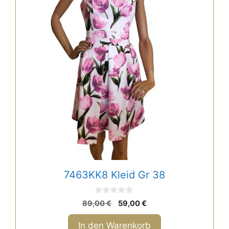
7463KK8 Kleid Gr 38
0
Ursprünglicher
Aktueller
89,00
€
59,00
€
v
Preis
Preis
o
n
war:
ist:
In den Warenkorb