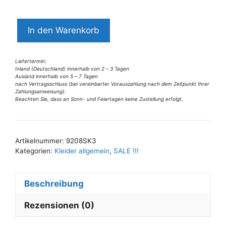
9208SK3
In den Warenkorb
Swing
Kleid
grün-
Liefertermin:
Inland (Deutschland) innerhalb von 2 – 3 Tagen
bunt
Ausland innerhalb von 5 – 7 Tagen
nach Vertragsschluss (bei vereinbarter Vorauszahlung nach dem Zeitpunkt Ihrer
Gr
Zahlungsanweisung).
38
Beachten Sie, dass an Sonn- und Feiertagen keine Zustellung erfolgt.
A
Menge
l
t
Artikelnummer:
9208SK3
e
Kategorien:
Kleider allgemein
,
SALE !!!
r
n
Beschreibung
a
t
Rezensionen (0)
i
v