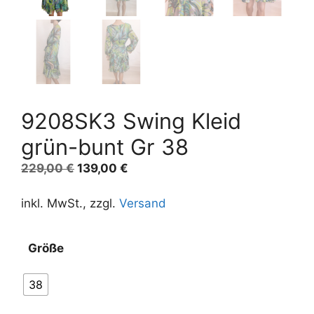
9208SK3 Swing Kleid
grün-bunt Gr 38
Ursprünglicher
Aktueller
229,00
€
139,00
€
Preis
Preis
war:
ist:
inkl. MwSt., zzgl.
Versand
229,00 €
139,00 €.
Größe
38