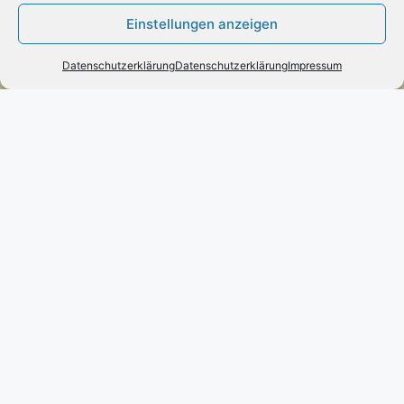
Einstellungen anzeigen
Poststraße 73 – D-66663 – Merzig
Telefon:
0049(0)6861-790096
Datenschutzerklärung
Datenschutzerklärung
Impressum
Fax:
0049(0)6861-790497
Handy:
0049(0)170-3432525
engels-mode-schmuck@web.de
Öffnungszeiten:
Montag: 10 – 13 Uhr
Dienstag bis Freitag: 10 – 13 und 14 – 17 Uhr
Samstag: 10 – 13 Uhr
Vertrag widerrufen