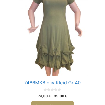
7486MK8 oliv Kleid Gr 40
0
Ursprünglicher
Aktueller
74,00
€
39,00
€
v
Preis
Preis
o
n