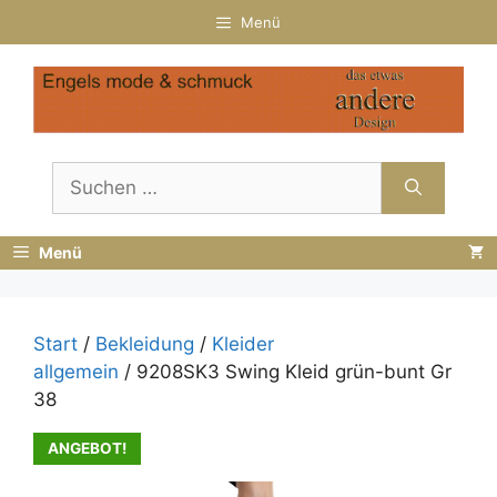
Zum
Menü
Inhalt
springen
Suchen
nach:
Menü
Start
/
Bekleidung
/
Kleider
allgemein
/ 9208SK3 Swing Kleid grün-bunt Gr
38
ANGEBOT!