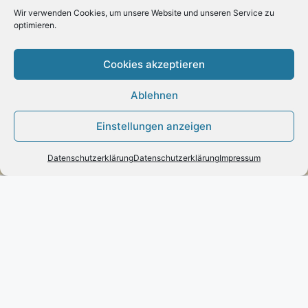
– Paypal
Wir verwenden Cookies, um unsere Website und unseren Service zu
optimieren.
– Vorab-Überweisung
Cookies akzeptieren
– Amazon Pay
Ablehnen
Einstellungen anzeigen
Kundenmeinungen
Datenschutzerklärung
Datenschutzerklärung
Impressum
Kontakt
Engels mode & schmuck
Poststraße 73 – D-66663 – Merzig
Telefon:
0049(0)6861-790096