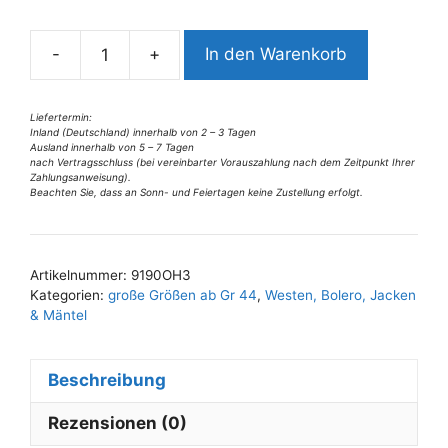
n
a
-
+
In den Warenkorb
t
9190OH3
i
Wendejeansjacke
v
bordeaux
Liefertermin:
Inland (Deutschland) innerhalb von 2 – 3 Tagen
e
Gr
Ausland innerhalb von 5 – 7 Tagen
:
40
nach Vertragsschluss (bei vereinbarter Vorauszahlung nach dem Zeitpunkt Ihrer
Zahlungsanweisung).
u
Beachten Sie, dass an Sonn- und Feiertagen keine Zustellung erfolgt.
42
Menge
Artikelnummer:
9190OH3
Kategorien:
große Größen ab Gr 44
,
Westen, Bolero, Jacken
& Mäntel
Beschreibung
Rezensionen (0)