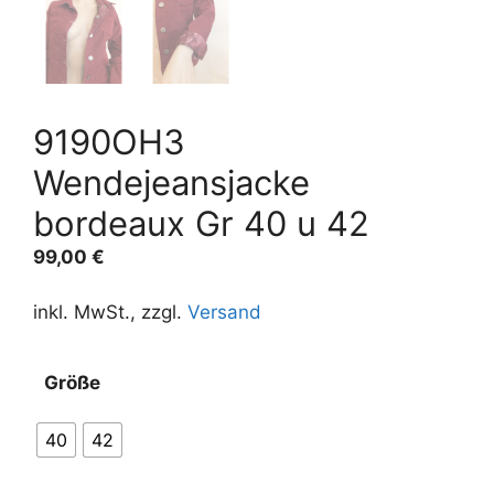
9190OH3
Wendejeansjacke
bordeaux Gr 40 u 42
99,00
€
inkl. MwSt., zzgl.
Versand
A
Größe
l
t
40
42
e
r