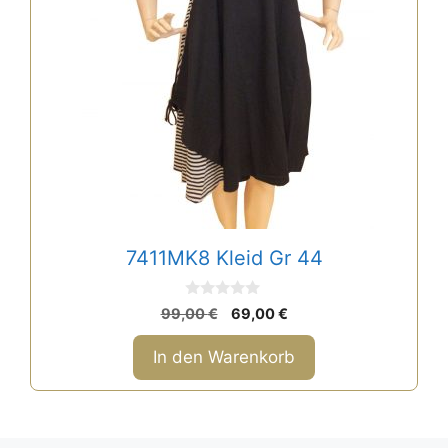
7411MK8 Kleid Gr 44
0
Ursprünglicher
Aktueller
99,00
€
69,00
€
v
Preis
Preis
o
n
war:
ist:
In den Warenkorb
5
99,00 €
69,00 €.