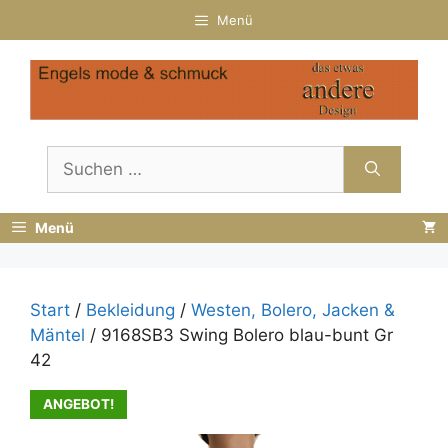
Zum
Menü
Inhalt
springen
Suchen
nach:
Menü
Start
/
Bekleidung
/
Westen, Bolero, Jacken &
Mäntel
/ 9168SB3 Swing Bolero blau-bunt Gr
42
ANGEBOT!