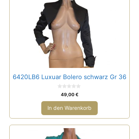
6420LB6 Luxuar Bolero schwarz Gr 36
0
49,00
€
v
o
n
In den Warenkorb
5