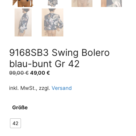
9168SB3 Swing Bolero
blau-bunt Gr 42
Ursprünglicher
Aktueller
99,00
€
49,00
€
Preis
Preis
war:
ist:
inkl. MwSt., zzgl.
Versand
99,00 €
49,00 €.
Größe
42