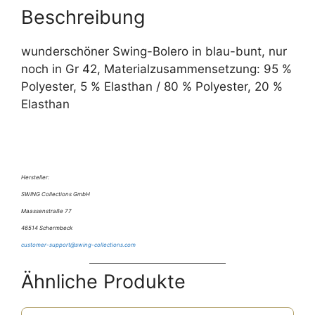
e
Beschreibung
:
wunderschöner Swing-Bolero in blau-bunt, nur
noch in Gr 42, Materialzusammensetzung: 95 %
Polyester, 5 % Elasthan / 80 % Polyester, 20 %
Elasthan
Hersteller:
SWING Collections GmbH
Maassenstraße 77
46514 Schermbeck
customer-support@swing-collections.com
Ähnliche Produkte