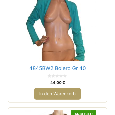
4845BW2 Bolero Gr 40
0
44,00
€
v
o
n
In den Warenkorb
5
ANGEBOT!