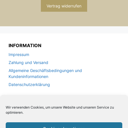
Vertrag widerrufen
INFORMATION
Impressum
Zahlung und Versand
Allgemeine Geschäftsbedingungen und
Kundeninformationen
Datenschutzerklärung
KUNDENSERVICE
Wir verwenden Cookies, um unsere Website und unseren Service zu
Kontakt
optimieren.
Widerrufsrecht für Verbraucher
Leder Handtaschen von VOI