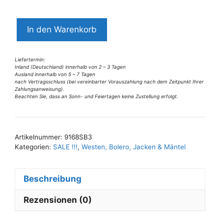
9168SB3
In den Warenkorb
Swing
Bolero
blau-
Liefertermin:
Inland (Deutschland) innerhalb von 2 – 3 Tagen
bunt
Ausland innerhalb von 5 – 7 Tagen
nach Vertragsschluss (bei vereinbarter Vorauszahlung nach dem Zeitpunkt Ihrer
Gr
Zahlungsanweisung).
42
Beachten Sie, dass an Sonn- und Feiertagen keine Zustellung erfolgt.
A
Menge
l
t
Artikelnummer:
9168SB3
e
Kategorien:
SALE !!!
,
Westen, Bolero, Jacken & Mäntel
r
n
Beschreibung
a
t
Rezensionen (0)
i
v