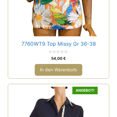
7760WT9 Top Missy Gr 36-38
0
54,00
€
v
o
n
In den Warenkorb
5
ANGEBOT!