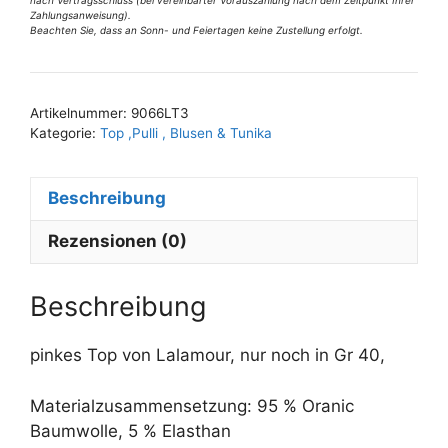
40
Zahlungsanweisung).
Menge
Beachten Sie, dass an Sonn- und Feiertagen keine Zustellung erfolgt.
A
l
t
Artikelnummer:
9066LT3
e
Kategorie:
Top ,Pulli , Blusen & Tunika
r
n
Beschreibung
a
t
Rezensionen (0)
i
v
e
Beschreibung
:
pinkes Top von Lalamour, nur noch in Gr 40,
Materialzusammensetzung: 95 % Oranic
Baumwolle, 5 % Elasthan