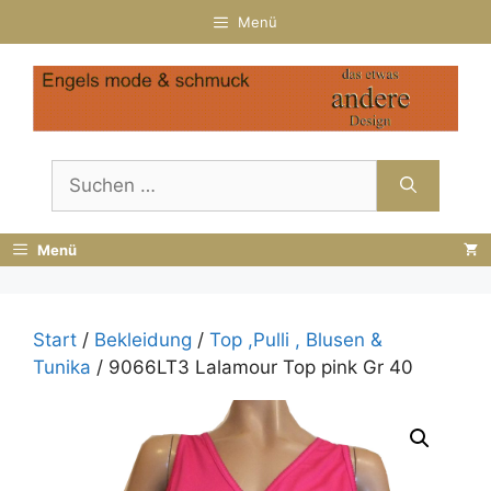
Zum
Menü
Inhalt
springen
Suchen
nach:
Menü
Start
/
Bekleidung
/
Top ,Pulli , Blusen &
Tunika
/ 9066LT3 Lalamour Top pink Gr 40