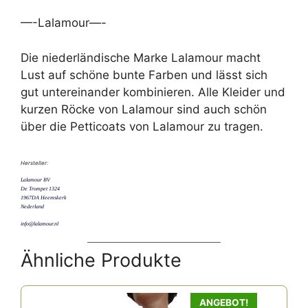
—-Lalamour—-
Die niederländische Marke Lalamour macht
Lust auf schöne bunte Farben und lässt sich
gut untereinander kombinieren. Alle Kleider und
kurzen Röcke von Lalamour sind auch schön
über die Petticoats von Lalamour zu tragen.
Hersteller:
Lalamour BV
De Trompet 1324
1967DA Heemskerk
Nederland
info@lalamour.nl
Ähnliche Produkte
Dieses
ANGEBOT!