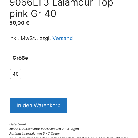
9066LT3 Lalamour Top
pink Gr 40
50,00
€
inkl. MwSt., zzgl.
Versand
Größe
40
9066LT3
In den Warenkorb
Lalamour
Top
pink
Liefertermin:
Inland (Deutschland) innerhalb von 2 – 3 Tagen
Gr
Ausland innerhalb von 5 – 7 Tagen
nach Vertragsschluss (bei vereinbarter Vorauszahlung nach dem Zeitpunkt Ihrer