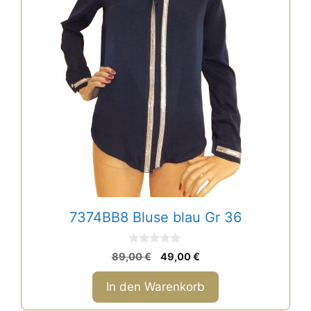
7374BB8 Bluse blau Gr 36
0
Ursprünglicher
Aktueller
89,00
€
49,00
€
v
Preis
Preis
o
n
war:
ist:
In den Warenkorb
5
89,00 €
49,00 €.