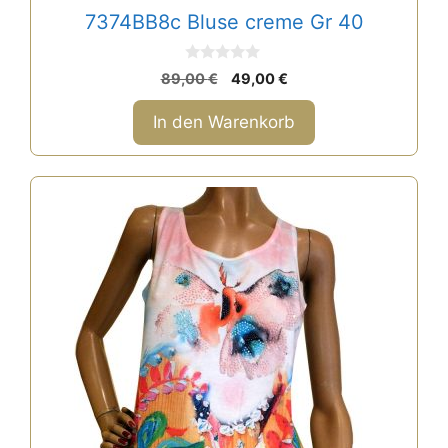
7374BB8c Bluse creme Gr 40
0
Ursprünglicher
Aktueller
89,00
€
49,00
€
v
Preis
Preis
o
n
war:
ist:
In den Warenkorb
5
89,00 €
49,00 €.