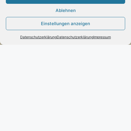
Poststraße 73 – D-66663 – Merzig
Ablehnen
Telefon:
0049(0)6861-790096
Fax:
0049(0)6861-790497
Einstellungen anzeigen
Handy:
0049(0)170-3432525
Datenschutzerklärung
Datenschutzerklärung
Impressum
engels-mode-schmuck@web.de
Öffnungszeiten:
Montag: 10 – 13 Uhr
Dienstag bis Freitag: 10 – 13 und 14 – 17 Uhr
Samstag: 10 – 13 Uhr
Vertrag widerrufen