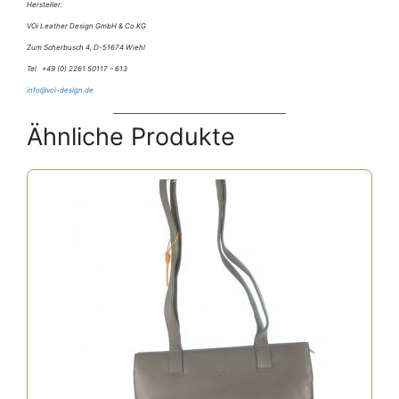
Hersteller:
VOi Leather Design GmbH & Co.KG
Zum Scherbusch 4, D-51674 Wiehl
Tel +49 (0) 2261 50117 – 613
info@voi-design.de
Ähnliche Produkte