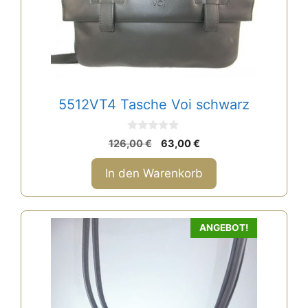
5512VT4 Tasche Voi schwarz
0
Ursprünglicher
Aktueller
126,00
€
63,00
€
v
Preis
Preis
o
n
war:
ist:
In den Warenkorb
5
126,00 €
63,00 €.
ANGEBOT!