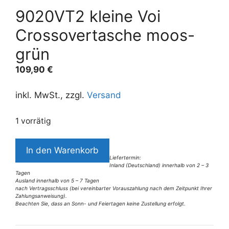
9020VT2 kleine Voi
Crossovertasche moos-
grün
109,90
€
inkl. MwSt., zzgl.
Versand
1 vorrätig
9020VT2
In den Warenkorb
kleine
Liefertermin:
Inland (Deutschland) innerhalb von 2 – 3
Voi
Tagen
Crossovertasche
Ausland innerhalb von 5 – 7 Tagen
nach Vertragsschluss (bei vereinbarter Vorauszahlung nach dem Zeitpunkt Ihrer
moos-
Zahlungsanweisung).
Beachten Sie, dass an Sonn- und Feiertagen keine Zustellung erfolgt.
grün
A
Menge
l