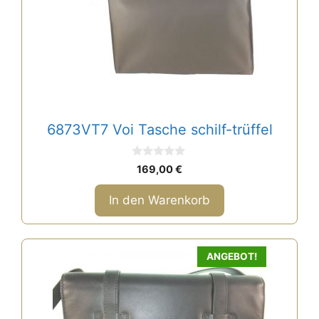
6873VT7 Voi Tasche schilf-trüffel
0
169,00
€
v
o
n
In den Warenkorb
5
ANGEBOT!