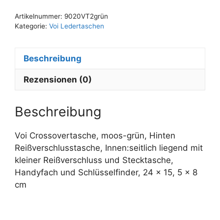
t
Artikelnummer:
9020VT2grün
e
Kategorie:
Voi Ledertaschen
r
n
Beschreibung
a
t
Rezensionen (0)
i
v
e
Beschreibung
:
Voi Crossovertasche, moos-grün, Hinten
Reißverschlusstasche, Innen:seitlich liegend mit
kleiner Reißverschluss und Stecktasche,
Handyfach und Schlüsselfinder, 24 x 15, 5 x 8
cm