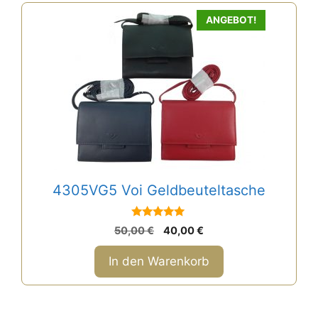
ANGEBOT!
4305VG5 Voi Geldbeuteltasche
5
Ursprünglicher
Aktueller
50,00
€
40,00
€
von 5
Preis
Preis
war:
ist:
In den Warenkorb
50,00 €
40,00 €.