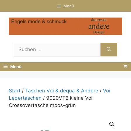
Zum
Menü
Inhalt
springen
Suchen
nach:
Menü
Start
/
Taschen Voi & déqua & Andere
/
Voi
Ledertaschen
/ 9020VT2 kleine Voi
Crossovertasche moos-grün