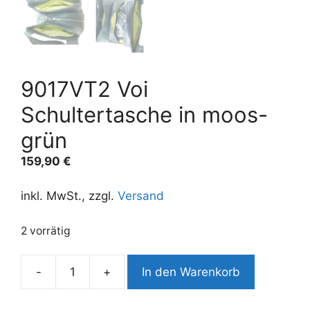
9017VT2 Voi
Schultertasche in moos-
grün
159,90
€
inkl. MwSt., zzgl.
Versand
2 vorrätig
A
-
+
In den Warenkorb
9017VT2
l
Voi
t