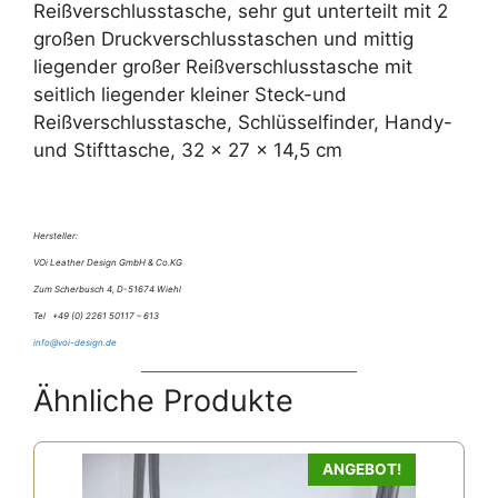
Reißverschlusstasche, sehr gut unterteilt mit 2
großen Druckverschlusstaschen und mittig
liegender großer Reißverschlusstasche mit
seitlich liegender kleiner Steck-und
Reißverschlusstasche, Schlüsselfinder, Handy-
und Stifttasche, 32 x 27 x 14,5 cm
Hersteller:
VOi Leather Design GmbH & Co.KG
Zum Scherbusch 4, D-51674 Wiehl
Tel +49 (0) 2261 50117 – 613
info@voi-design.de
Ähnliche Produkte
ANGEBOT!