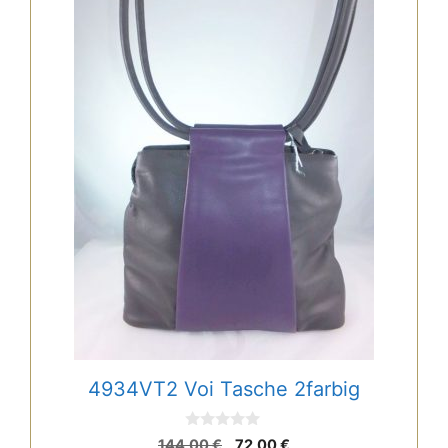
4934VT2 Voi Tasche 2farbig
0
Ursprünglicher
Aktueller
144,00
€
72,00
€