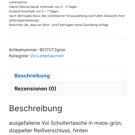
Schultertasche
e
Liefertermin:
Inland (Deutschland) innerhalb von 2 – 3 Tagen
in
r
Ausland innerhalb von 5 – 7 Tagen
moos-
nach Vertragsschluss (bei vereinbarter Vorauszahlung nach dem Zeitpunkt Ihrer
n
Zahlungsanweisung).
grün
a
Beachten Sie, dass an Sonn- und Feiertagen keine Zustellung erfolgt.
Menge
t
i
v
Artikelnummer:
9017VT2grün
e
Kategorie:
Voi Ledertaschen
:
Beschreibung
Rezensionen (0)
Beschreibung
ausgefallene Voi Schultertasche in moos-grün,
doppelter Reißverschluss, hinten