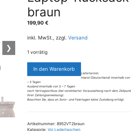
braun
199,90
€
inkl. MwSt., zzgl.
Versand
❯
1 vorrätig
8952VT2
In den Warenkorb
Voi
Liefertermin:
Inland (Deutschland) innerhalb von
Laptop-
– 3 Tagen
Rucksack
Ausland innerhalb von 5 – 7 Tagen
nach Vertragsschluss (bei vereinbarter Vorauszahlung nach dem Zeitpunk
braun
Ihrer Zahlungsanweisung).
Beachten Sie, dass an Sonn- und Feiertagen keine Zustellung erfolgt.
Menge
A
l
t
Artikelnummer:
8952VT2braun
e
Kategorie:
Voi Ledertaschen