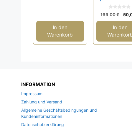
50,00 €
40,00 €.
0
Ursp
169,00
€
50,
v
Prei
o
n
war:
In den
In den
5
169
Warenkorb
Warenkor
INFORMATION
Impressum
Zahlung und Versand
Allgemeine Geschäftsbedingungen und
Kundeninformationen
Datenschutzerklärung