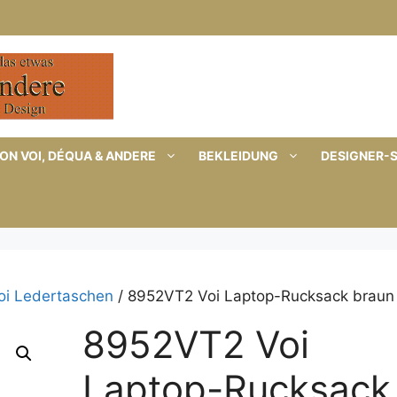
ON VOI, DÉQUA & ANDERE
BEKLEIDUNG
DESIGNER-
oi Ledertaschen
/ 8952VT2 Voi Laptop-Rucksack braun
8952VT2 Voi
Laptop-Rucksack