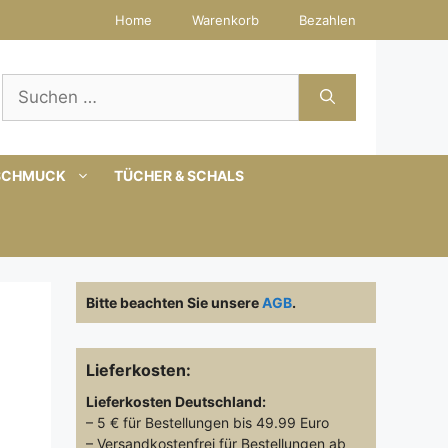
Home
Warenkorb
Bezahlen
Suchen
nach:
SCHMUCK
TÜCHER & SCHALS
Bitte beachten Sie unsere
AGB
.
Lieferkosten:
Lieferkosten
Deutschland:
– 5 € für Bestellungen bis 49.99 Euro
– Versandkostenfrei für Bestellungen ab