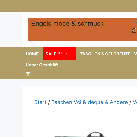
Zum
Inhalt
springen
HOME
SALE !!!
TASCHEN & GELDBEUTEL V
Unser Geschäft
Start
/
Taschen Voi & déqua & Andere
/
V