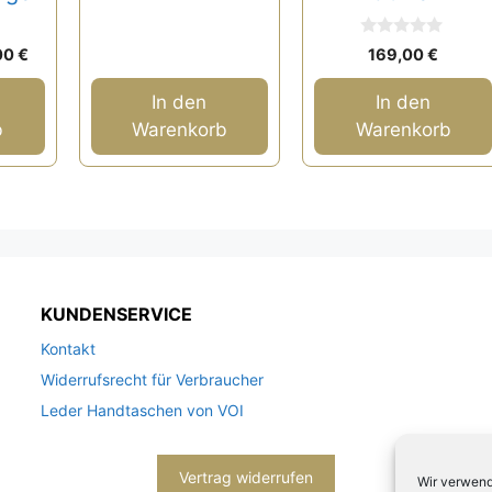
0
rünglicher
Aktueller
00
€
169,00
€
v
s
Preis
o
n
ist:
In den
In den
5
,00 €
50,00 €.
b
Warenkorb
Warenkorb
KUNDENSERVICE
Kontakt
Widerrufsrecht für Verbraucher
Leder Handtaschen von VOI
Vertrag widerrufen
Wir verwend