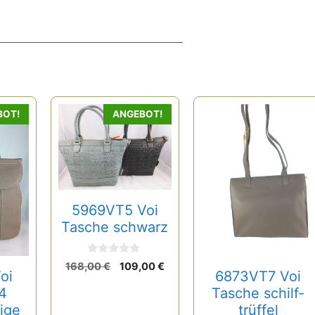
BOT!
ANGEBOT!
5969VT5 Voi
Tasche schwarz
0
Ursprünglicher
Aktueller
168,00
€
109,00
€
v
oi
6873VT7 Voi
Preis
Preis
o
4
Tasche schilf-
n
war:
ist:
5
ige
trüffel
168,00 €
109,00 €.