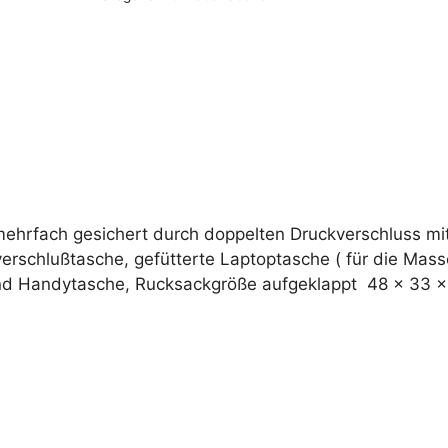
r
n
a
t
i
v
e
:
mehrfach gesichert durch doppelten Druckverschluss mi
verschlußtasche, gefütterte Laptoptasche ( für die Mass
t-und Handytasche, Rucksackgröße aufgeklappt 48 x 33 x