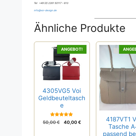
Tel +49 (0) 2261 50117 – 613
info@voi-design.de
Ähnliche Produkte
ANGEBOT!
ANGE
4305VG5 Voi
Geldbeuteltasch
e
4187VT1 V
5
Ursprünglicher
Aktueller
50,00
€
40,00
€
von 5
Tasche A
Preis
Preis
passend be
war:
ist: