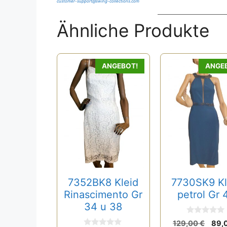
customer-support@swing-collections.com
Ähnliche Produkte
Dieses
ANGEBOT!
ANGE
Produkt
weist
mehrere
Varianten
auf.
Die
Optionen
können
auf
7352BK8 Kleid
7730SK9 Kl
der
Rinascimento Gr
petrol Gr 
Produktseite
34 u 38
gewählt
0
Ursp
129,00
€
89,