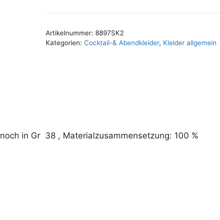
A
l
t
Artikelnummer:
8897SK2
e
Kategorien:
Cocktail-& Abendkleider
,
Kleider allgemein
r
n
a
t
i
v
e
 noch in Gr 38 , Materialzusammensetzung: 100 %
: