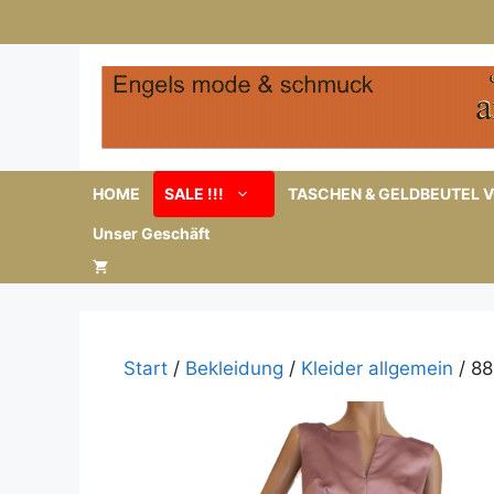
Zum
Inhalt
springen
HOME
SALE !!!
TASCHEN & GELDBEUTEL V
Unser Geschäft
Start
/
Bekleidung
/
Kleider allgemein
/ 88