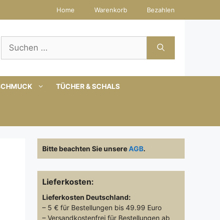
Home
Warenkorb
Bezahlen
Suchen
nach:
SCHMUCK
TÜCHER & SCHALS
Bitte beachten Sie unsere
AGB
.
Lieferkosten:
Lieferkosten
Deutschland:
– 5 € für Bestellungen bis 49.99 Euro
– Versandkostenfrei für Bestellungen ab