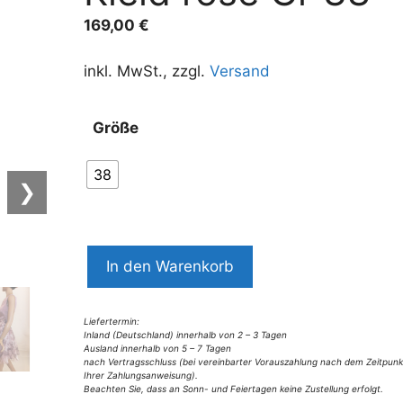
169,00
€
inkl. MwSt., zzgl.
Versand
Größe
38
❯
8897SK2
In den Warenkorb
Swing
Kleid
rose
Liefertermin:
Inland (Deutschland) innerhalb von 2 – 3 Tagen
Gr
Ausland innerhalb von 5 – 7 Tagen
nach Vertragsschluss (bei vereinbarter Vorauszahlung nach dem Zeitpunk
38
Ihrer Zahlungsanweisung).
Menge
Beachten Sie, dass an Sonn- und Feiertagen keine Zustellung erfolgt.