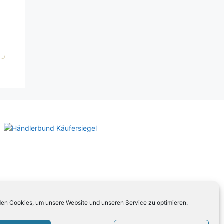
icher
tueller
eis
t:
,00 €.
en Cookies, um unsere Website und unseren Service zu optimieren.