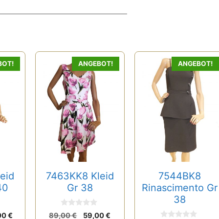
BOT!
ANGEBOT!
ANGEBOT!
eid
7463KK8 Kleid
7544BK8
40
Gr 38
Rinascimento Gr
38
0
rünglicher
Aktueller
Ursprünglicher
Aktueller
00
€
89,00
€
59,00
€