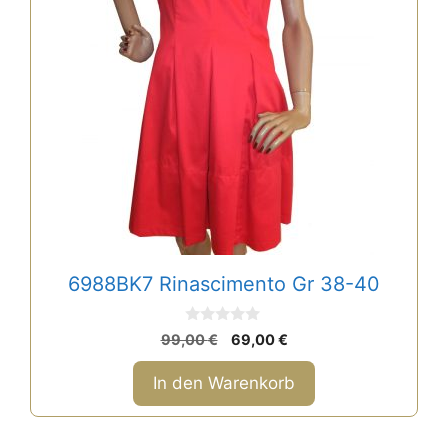
6988BK7 Rinascimento Gr 38-40
0
Ursprünglicher
Aktueller
99,00
€
69,00
€
v
Preis
Preis
o
n
war:
ist:
In den Warenkorb
5
99,00 €
69,00 €.