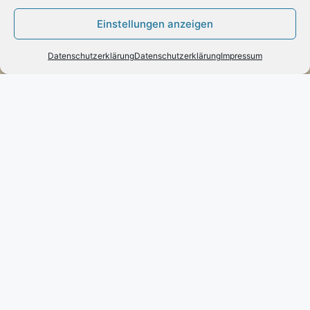
Zahlung:
Einstellungen anzeigen
– Paypal
– Vorab-Überweisung
Datenschutzerklärung
Datenschutzerklärung
Impressum
– Amazon Pay
Kundenmeinungen
Kontakt
Engels mode & schmuck
Poststraße 73 – D-66663 – Merzig