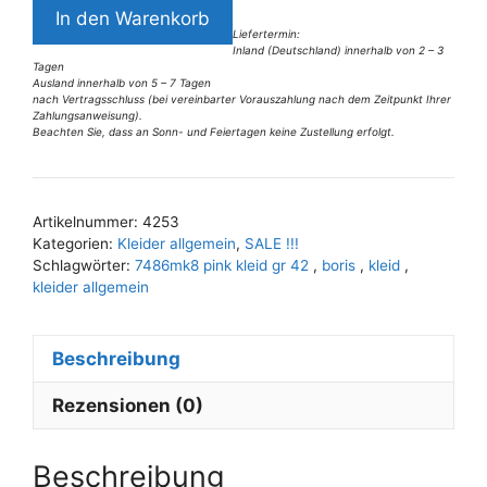
7486MK8
In den Warenkorb
pink
Liefertermin:
Inland (Deutschland) innerhalb von 2 – 3
Kleid
Tagen
Gr
Ausland innerhalb von 5 – 7 Tagen
nach Vertragsschluss (bei vereinbarter Vorauszahlung nach dem Zeitpunkt Ihrer
42
Zahlungsanweisung).
Beachten Sie, dass an Sonn- und Feiertagen keine Zustellung erfolgt.
Menge
A
l
t
Artikelnummer:
4253
e
Kategorien:
Kleider allgemein
,
SALE !!!
r
Schlagwörter:
7486mk8 pink kleid gr 42
,
boris
,
kleid
,
n
kleider allgemein
a
t
Beschreibung
i
v
Rezensionen (0)
e
:
Beschreibung