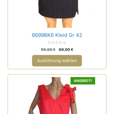
gewählt
werden
6699BK6 Kleid Gr 42
0
Ursprünglicher
Aktueller
99,00
€
69,00
€
v
Preis
Preis
o
n
war:
ist:
Ausführung wählen
5
99,00 €
69,00 €.
ANGEBOT!