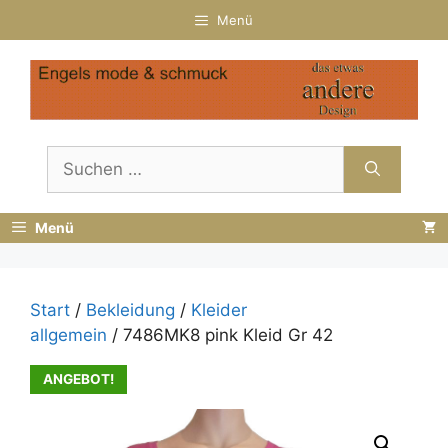
Zum
Menü
Inhalt
springen
Suchen
nach:
Menü
Start
/
Bekleidung
/
Kleider
allgemein
/ 7486MK8 pink Kleid Gr 42
ANGEBOT!