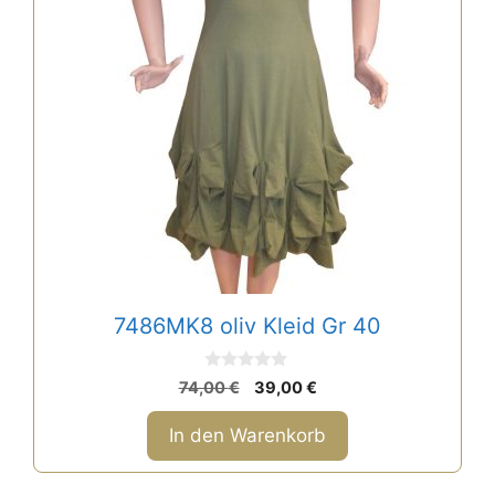
7486MK8 oliv Kleid Gr 40
0
Ursprünglicher
Aktueller
74,00
€
39,00
€
v
Preis
Preis
o
n
war:
ist:
In den Warenkorb
5
74,00 €
39,00 €.