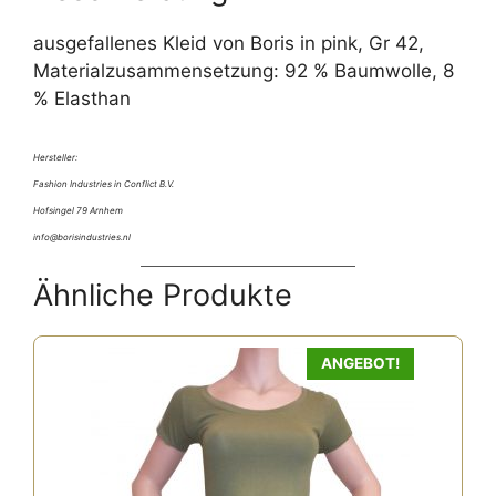
ausgefallenes Kleid von Boris in pink, Gr 42,
Materialzusammensetzung: 92 % Baumwolle, 8
% Elasthan
Hersteller:
Fashion Industries in Conflict B.V.
Hofsingel 79 Arnhem
info@borisindustries.nl
Ähnliche Produkte
ANGEBOT!