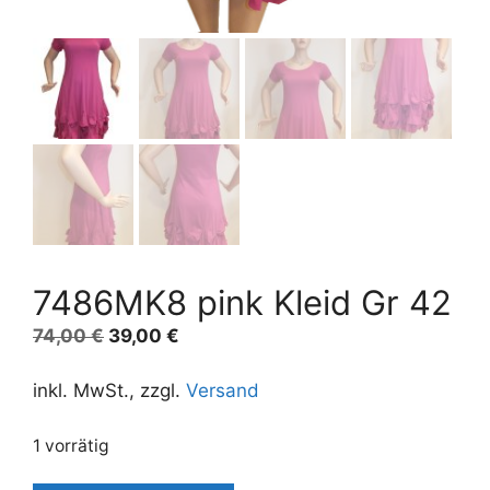
7486MK8 pink Kleid Gr 42
Ursprünglicher
Aktueller
74,00
€
39,00
€
Preis
Preis
war:
ist:
inkl. MwSt., zzgl.
Versand
74,00 €
39,00 €.
1 vorrätig