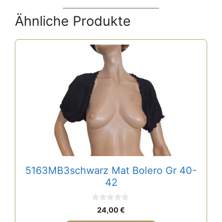
Ähnliche Produkte
5163MB3schwarz Mat Bolero Gr 40-
42
0
24,00
€
v
o