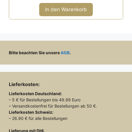
Preis
Preis
o
n
war:
ist:
In den Warenkorb
5
94,00 €
49,00 €.
Bitte beachten Sie unsere
AGB
.
Lieferkosten:
Lieferkosten
Deutschland:
– 5 € für Bestellungen bis 49.99 Euro
– Versandkostenfrei für Bestellungen ab 50 €.
Lieferkosten
Schweiz:
– 26.90 € für alle Bestellungen
Lieferung mit DHL