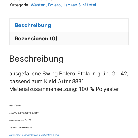
e
Kategorie:
Westen, Bolero, Jacken & Mäntel
r
n
Beschreibung
a
t
Rezensionen (0)
i
v
e
Beschreibung
:
ausgefallene Swing Bolero-Stola in grün, Gr 42,
passend zum Kleid Artnr 8881,
Materialzusammensetzung: 100 % Polyester
Hersteller:
SWING Collections GmbH
Maassenstraße 77
46514 Schermbeck
customer-support@swing-collections.com