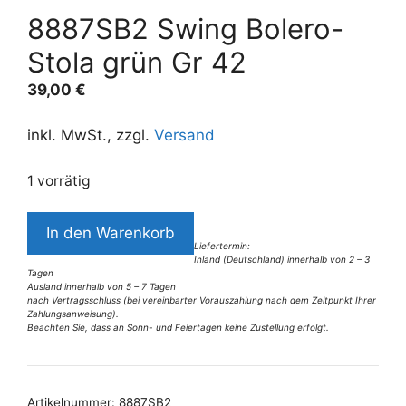
8887SB2 Swing Bolero-
Stola grün Gr 42
39,00
€
inkl. MwSt., zzgl.
Versand
1 vorrätig
8887SB2
In den Warenkorb
Swing
Liefertermin:
Inland (Deutschland) innerhalb von 2 – 3
Bolero-
Tagen
Stola
Ausland innerhalb von 5 – 7 Tagen
nach Vertragsschluss (bei vereinbarter Vorauszahlung nach dem Zeitpunkt Ihrer
grün
Zahlungsanweisung).
Beachten Sie, dass an Sonn- und Feiertagen keine Zustellung erfolgt.
Gr
A
42
l
Menge
t
Artikelnummer:
8887SB2