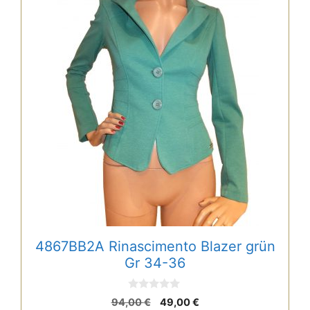
4867BB2A Rinascimento Blazer grün
Gr 34-36
0
Ursprünglicher
Aktueller
94,00
€
49,00
€
v