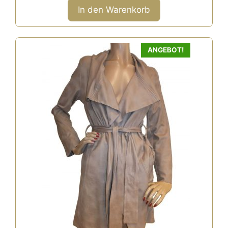
n
In den Warenkorb
5
ANGEBOT!