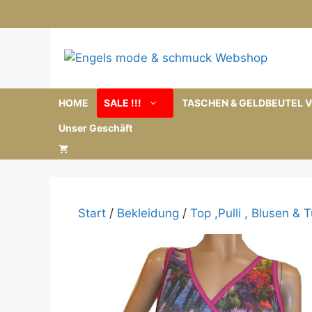
Zum
Inhalt
springen
HOME
SALE !!!
TASCHEN & GELDBEUTEL V
Unser Geschäft
Start
/
Bekleidung
/
Top ,Pulli , Blusen & 