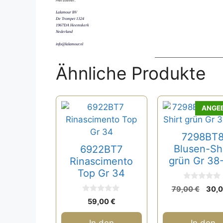
Hersteller:
Lalamour BV
De Trompet 1324
1967DA Heemskerk
Nederland
info@lalamour.nl
Ähnliche Produkte
ANGE
7298BT
Blusen-Shi
6922BT7
grün Gr 38
Rinascimento
Top Gr 34
0
Ursp
79,00
€
30,
v
Prei
0
o
59,00
€
v
n
war:
o
5
79,0
n
In den
In den