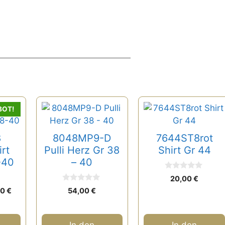
BOT!
8
8048MP9-D
7644ST8rot
rt
Pulli Herz Gr 38
Shirt Gr 44
-40
– 40
0
20,00
€
v
0
rünglicher
Aktueller
o
00
€
54,00
€
v
n
s
Preis
o
5
n
ist:
5
0 €
30,00 €.
In den
In den