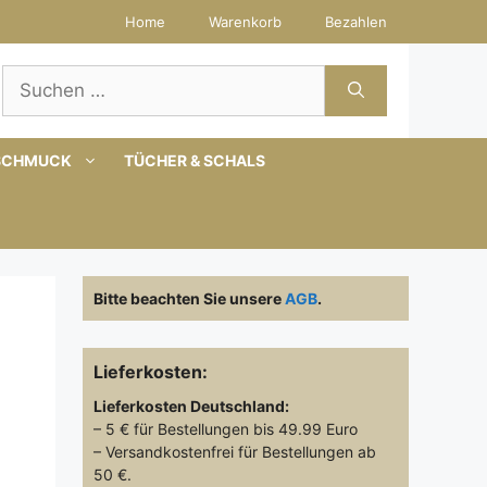
Home
Warenkorb
Bezahlen
Suchen
nach:
SCHMUCK
TÜCHER & SCHALS
Bitte beachten Sie unsere
AGB
.
Lieferkosten:
Lieferkosten
Deutschland:
– 5 € für Bestellungen bis 49.99 Euro
– Versandkostenfrei für Bestellungen ab
50 €.