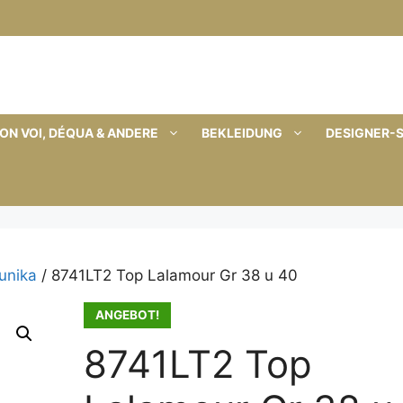
ON VOI, DÉQUA & ANDERE
BEKLEIDUNG
DESIGNER-
Tunika
/ 8741LT2 Top Lalamour Gr 38 u 40
ANGEBOT!
8741LT2 Top