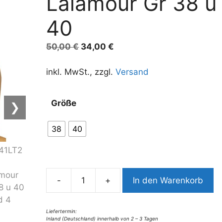
Lalamour Gr 38 u
40
Ursprünglicher
Aktueller
50,00
€
34,00
€
Preis
Preis
war:
ist:
inkl. MwSt., zzgl.
Versand
50,00 €
34,00 €.
A
Größe
❯
l
t
38
40
e
r
n
a
-
+
In den Warenkorb
t
8741LT2
i
Top
v
Lalamour
Liefertermin:
Inland (Deutschland) innerhalb von 2 – 3 Tagen
e