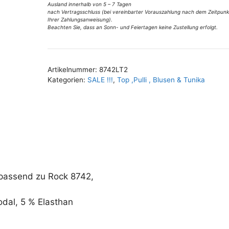
Gr
Ausland innerhalb von 5 – 7 Tagen
:
38
nach Vertragsschluss (bei vereinbarter Vorauszahlung nach dem Zeitpunk
Ihrer Zahlungsanweisung).
u
Beachten Sie, dass an Sonn- und Feiertagen keine Zustellung erfolgt.
40
Menge
Artikelnummer:
8742LT2
Kategorien:
SALE !!!
,
Top ,Pulli , Blusen & Tunika
 passend zu Rock 8742,
dal, 5 % Elasthan