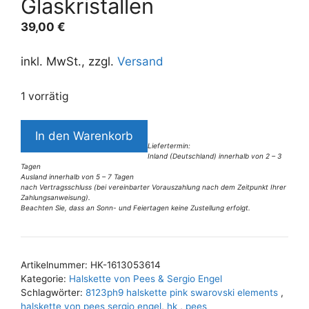
Glaskristallen
39,00
€
inkl. MwSt., zzgl.
Versand
1 vorrätig
8123PH9
In den Warenkorb
Halskette
Liefertermin:
Inland (Deutschland) innerhalb von 2 – 3
pink
Tagen
mit
Ausland innerhalb von 5 – 7 Tagen
nach Vertragsschluss (bei vereinbarter Vorauszahlung nach dem Zeitpunkt Ihrer
hochwertigen
Zahlungsanweisung).
Beachten Sie, dass an Sonn- und Feiertagen keine Zustellung erfolgt.
Glaskristallen
A
Menge
l
t
Artikelnummer:
HK-1613053614
e
Kategorie:
Halskette von Pees & Sergio Engel
r
Schlagwörter:
8123ph9 halskette pink swarovski elements
,
n
halskette von pees sergio engel
,
hk
,
pees