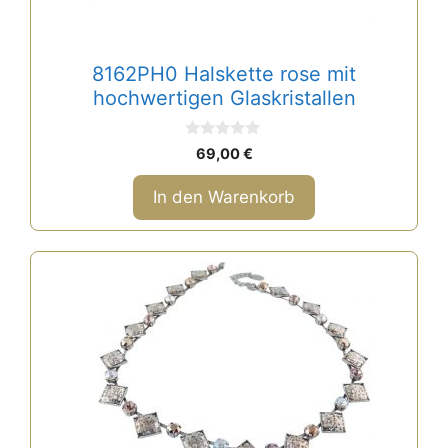
8162PH0 Halskette rose mit
hochwertigen Glaskristallen
0
69,00
€
v
o
n
In den Warenkorb
5