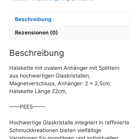
a
t
Beschreibung
i
v
Rezensionen (0)
e
:
Beschreibung
Halskette mit ovalem Anhänger mit Splittern
aus hochwertigen Glaskristallen,
Magnetverschluss, Anhänger: 2 x 2,5cm,
Halskette Länge 22cm,
——PEES——-
Hochwertige Glaskristalle integriert in raffinierte
Schmuckkreationen bieten vielfältige
Variationen für mondänen und individuellen