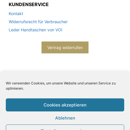
KUNDENSERVICE
Kontakt
Widerrufsrecht für Verbraucher
Leder Handtaschen von VOI
Vertrag widerrufen
Wir verwenden Cookies, um unsere Website und unseren Service zu
optimieren.
2026© Engels mode schmuck -
Datenschutzerklärung
-
Impressum
- Bitte beachten Sie unsere
AGB
Cookies akzeptieren
Ablehnen