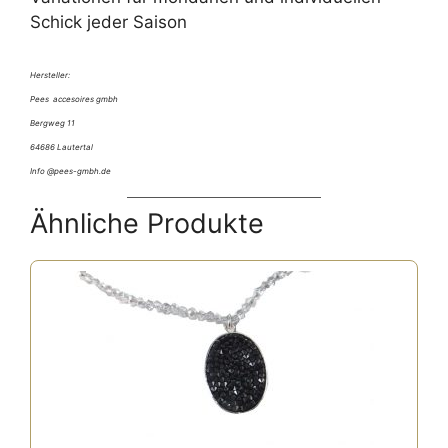
Schick jeder Saison
Hersteller:
Pees accesoires gmbh
Bergweg 11
64686 Lautertal
Info @pees-gmbh.de
Ähnliche Produkte