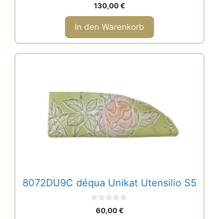
0
130,00
€
v
o
n
In den Warenkorb
5
8072DU9C déqua Unikat Utensilio S5
0
60,00
€
v