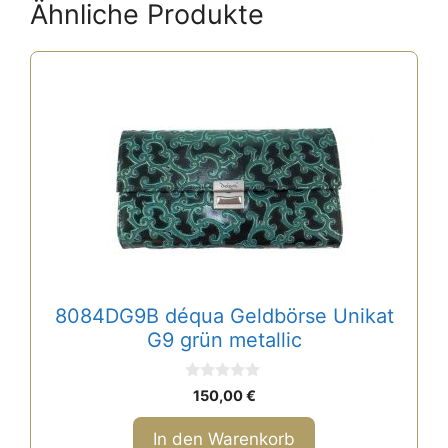
Ähnliche Produkte
8084DG9B déqua Geldbörse Unikat
G9 grün metallic
0
150,00
€
v
o
n
In den Warenkorb
5