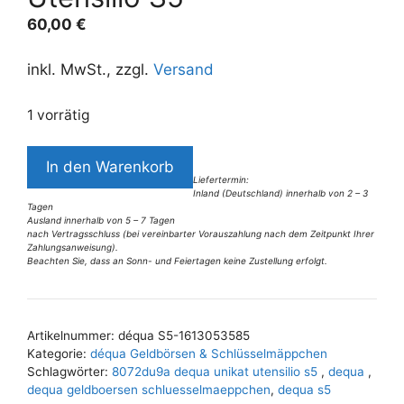
60,00
€
inkl. MwSt., zzgl.
Versand
1 vorrätig
8072DU9A
In den Warenkorb
déqua
Liefertermin:
Inland (Deutschland) innerhalb von 2 – 3
Unikat
Tagen
Utensilio
Ausland innerhalb von 5 – 7 Tagen
nach Vertragsschluss (bei vereinbarter Vorauszahlung nach dem Zeitpunkt Ihrer
S5
Zahlungsanweisung).
Beachten Sie, dass an Sonn- und Feiertagen keine Zustellung erfolgt.
Menge
A
l
t
Artikelnummer:
déqua S5-1613053585
e
Kategorie:
déqua Geldbörsen & Schlüsselmäppchen
r
Schlagwörter:
8072du9a dequa unikat utensilio s5
,
dequa
,
n
dequa geldboersen schluesselmaeppchen
,
dequa s5