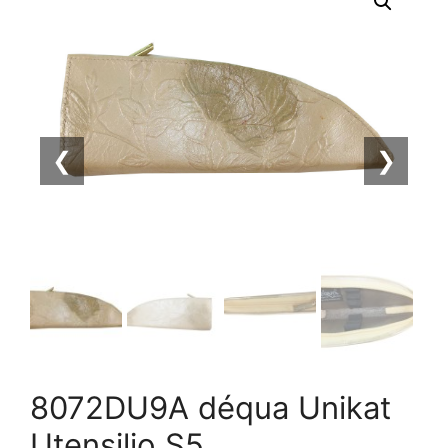
❮
❯
8072DU9A déqua Unikat
Utensilio S5