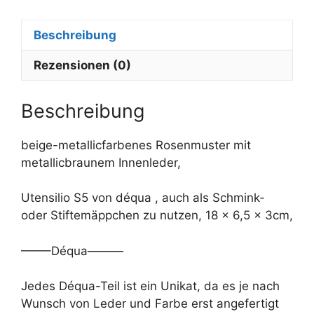
a
t
Beschreibung
i
v
Rezensionen (0)
e
:
Beschreibung
beige-metallicfarbenes Rosenmuster mit
metallicbraunem Innenleder,
Utensilio S5 von déqua , auch als Schmink-
oder Stiftemäppchen zu nutzen, 18 x 6,5 x 3cm,
——–Déqua———
Jedes Déqua-Teil ist ein Unikat, da es je nach
Wunsch von Leder und Farbe erst angefertigt