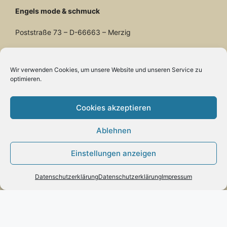
Engels mode & schmuck
Poststraße 73 – D-66663 – Merzig
Telefon:
0049(0)6861-790096
Fax:
0049(0)6861-790497
Wir verwenden Cookies, um unsere Website und unseren Service zu
Handy:
0049(0)170-3432525
optimieren.
engels-mode-schmuck@web.de
Cookies akzeptieren
Öffnungszeiten:
Montag: 10 – 13 Uhr
Ablehnen
Dienstag bis Freitag: 10 – 13 und 14 – 17 Uhr
Samstag: 10 – 13 Uhr
Einstellungen anzeigen
Datenschutzerklärung
Datenschutzerklärung
Impressum
Vertrag widerrufen