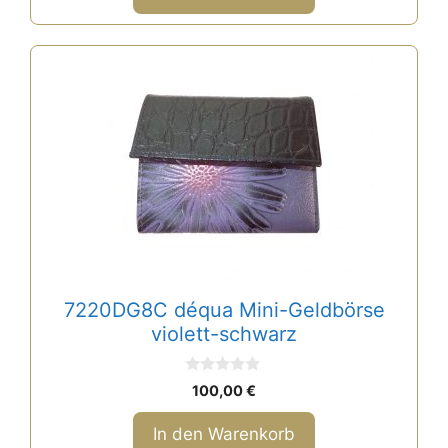
7220DG8C déqua Mini-Geldbörse
violett-schwarz
0
100,00
€
v
o
n
In den Warenkorb
5