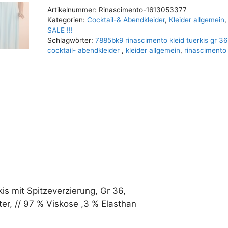
t
Artikelnummer:
Rinascimento-1613053377
e
Kategorien:
Cocktail-& Abendkleider
,
Kleider allgemein
,
r
SALE !!!
n
Schlagwörter:
7885bk9 rinascimento kleid tuerkis gr 3
cocktail- abendkleider
,
kleider allgemein
,
rinascimento
a
t
i
v
e
:
is mit Spitzeverzierung, Gr 36,
r, // 97 % Viskose ,3 % Elasthan