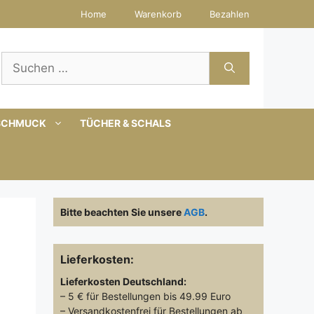
Home
Warenkorb
Bezahlen
Suchen
nach:
SCHMUCK
TÜCHER & SCHALS
Bitte beachten Sie unsere
AGB
.
Lieferkosten:
Lieferkosten
Deutschland:
– 5 € für Bestellungen bis 49.99 Euro
– Versandkostenfrei für Bestellungen ab