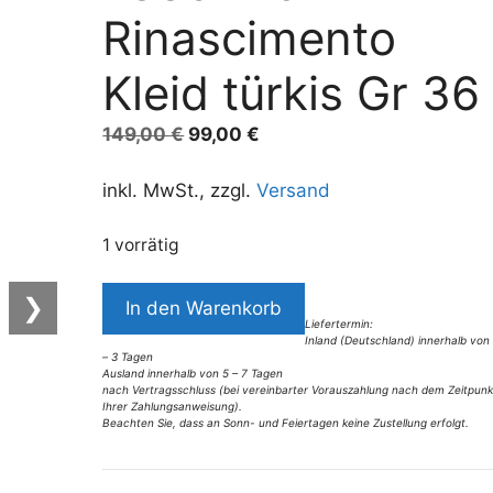
Rinascimento
Kleid türkis Gr 36
Ursprünglicher
Aktueller
149,00
€
99,00
€
Preis
Preis
war:
ist:
inkl. MwSt., zzgl.
Versand
149,00 €
99,00 €.
1 vorrätig
7885BK9
❯
In den Warenkorb
Rinascimento
Liefertermin:
Inland (Deutschland) innerhalb von
Kleid
– 3 Tagen
türkis
Ausland innerhalb von 5 – 7 Tagen
nach Vertragsschluss (bei vereinbarter Vorauszahlung nach dem Zeitpunk
Gr
Ihrer Zahlungsanweisung).
Beachten Sie, dass an Sonn- und Feiertagen keine Zustellung erfolgt.
36
A
Menge
l