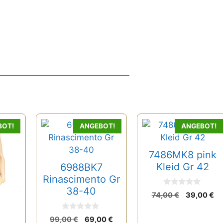
BOT!
ANGEBOT!
ANGEBOT!
7486MK8 pink
Kleid Gr 42
6988BK7
Rinascimento Gr
38-40
0
Ursprüngl
Ak
74,00
€
39,00
€
v
Preis
Pr
o
n
war:
ist
0
Ursprünglicher
Aktueller
99,00
€
69,00
€
5