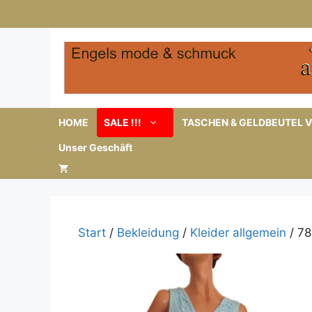
Zum
Inhalt
springen
HOME
SALE !!!
TASCHEN & GELDBEUTEL V
Unser Geschäft
Start
/
Bekleidung
/
Kleider allgemein
/ 78