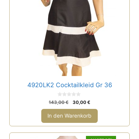
4920LK2 Cocktailkleid Gr 36
0
Ursprünglicher
Aktueller
143,00
€
30,00
€
v
Preis
Preis
o
n
war:
ist:
In den Warenkorb
5
143,00 €
30,00 €.