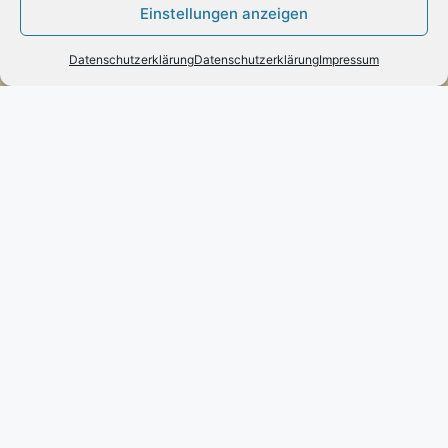
Einstellungen anzeigen
– Paypal
– Vorab-Überweisung
Datenschutzerklärung
Datenschutzerklärung
Impressum
– Amazon Pay
Kundenmeinungen
Kontakt
Engels mode & schmuck
Poststraße 73 – D-66663 – Merzig
Telefon:
0049(0)6861-790096