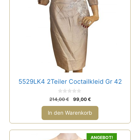
5529LK4 2Teiler Coctailkleid Gr 42
0
Ursprünglicher
Aktueller
214,00
€
99,00
€
v
Preis
Preis
o
n
war:
ist:
In den Warenkorb
5
214,00 €
99,00 €.
ANGEBOT!