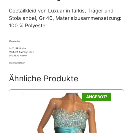
:
Coctailkleid von Luxuar in türkis, Träger und
Stola anbei, Gr 40, Materialzusammensetzung:
100 % Polyester
Hersteller:
LUXUAR GmbH
Herbert-Ludwig-Str. 1
D-28832 Achim
info@luxuar.com
Ähnliche Produkte
ANGEBOT!