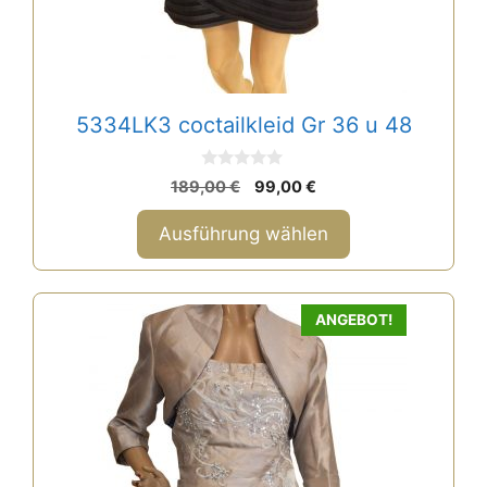
werden
5334LK3 coctailkleid Gr 36 u 48
0
Ursprünglicher
Aktueller
189,00
€
99,00
€
v
Preis
Preis
o
n
war:
ist:
Ausführung wählen
5
189,00 €
99,00 €.
ANGEBOT!