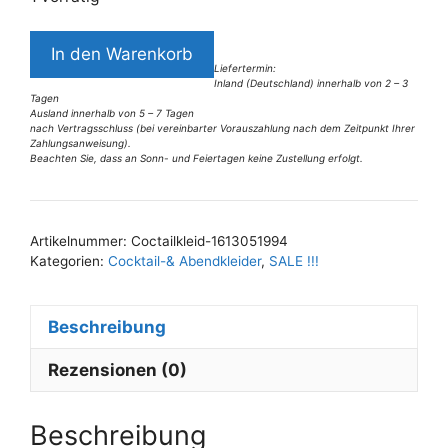
6418LK6
In den Warenkorb
Coctailkleid
Liefertermin:
Inland (Deutschland) innerhalb von 2 – 3
Gr
Tagen
40
Ausland innerhalb von 5 – 7 Tagen
nach Vertragsschluss (bei vereinbarter Vorauszahlung nach dem Zeitpunkt Ihrer
Menge
Zahlungsanweisung).
Beachten Sie, dass an Sonn- und Feiertagen keine Zustellung erfolgt.
A
l
t
Artikelnummer:
Coctailkleid-1613051994
e
Kategorien:
Cocktail-& Abendkleider
,
SALE !!!
r
n
Beschreibung
a
t
Rezensionen (0)
i
v
e
Beschreibung