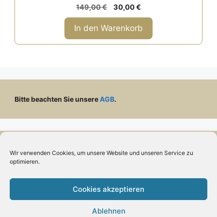
0
Ursprünglicher
Aktueller
149,00
€
30,00
€
v
Preis
Preis
o
n
war:
ist:
In den Warenkorb
5
149,00 €
30,00 €.
Bitte beachten Sie unsere
AGB
.
Lieferkosten:
Wir verwenden Cookies, um unsere Website und unseren Service zu
optimieren.
Lieferkosten
Deutschland:
– 5 € für Bestellungen bis 49.99 Euro
– Versandkostenfrei für Bestellungen ab 50 €.
Cookies akzeptieren
Lieferkosten
Schweiz:
– 26.90 € für alle Bestellungen
Ablehnen