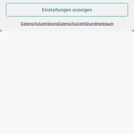
Lieferung mit DHL
Einstellungen anzeigen
Datenschutzerklärung
Datenschutzerklärung
Impressum
Zahlung:
– Paypal
– Vorab-Überweisung
– Amazon Pay
Kundenmeinungen