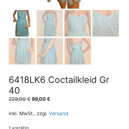
6418LK6 Coctailkleid Gr
40
Ursprünglicher
Aktueller
229,00
€
99,00
€
Preis
Preis
war:
ist:
inkl. MwSt., zzgl.
Versand
229,00 €
99,00 €.
1 vorrätig