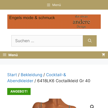
Zum
Menü
Inhalt
springen
Suchen
nach:
Menü
Start
/
Bekleidung
/
Cocktail-&
Abendkleider
/ 6418LK6 Coctailkleid Gr 40
ANGEBOT!