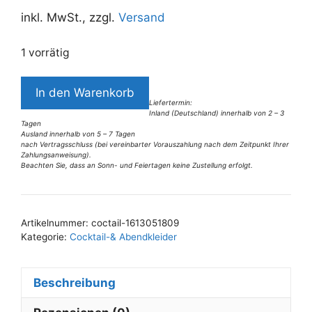
inkl. MwSt., zzgl.
Versand
1 vorrätig
5725LK5b
In den Warenkorb
Kleid
Liefertermin:
Inland (Deutschland) innerhalb von 2 – 3
Gr
Tagen
32
Ausland innerhalb von 5 – 7 Tagen
nach Vertragsschluss (bei vereinbarter Vorauszahlung nach dem Zeitpunkt Ihrer
Menge
Zahlungsanweisung).
Beachten Sie, dass an Sonn- und Feiertagen keine Zustellung erfolgt.
A
l
t
Artikelnummer:
coctail-1613051809
e
Kategorie:
Cocktail-& Abendkleider
r
n
Beschreibung
a
t