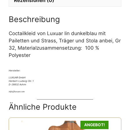
Rezensionen (0)
i
v
e
Beschreibung
:
Coctailkleid von Luxuar lin dunkelblau mit
Pailetten und Strass, Träger und Stola anbei, Gr
32, Materialzusammensetzung: 100 %
Polyester
Hersteller:
LUXUAR GmbH
Herbert-Ludwig-Str. 1
D-28832 Achim
info@luxuar.com
Ähnliche Produkte
ANGEBOT!