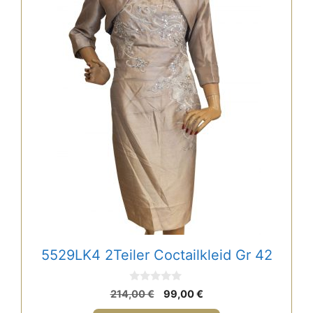
5529LK4 2Teiler Coctailkleid Gr 42
0
Ursprünglicher
Aktueller
214,00
€
99,00
€
v
Preis
Preis
o