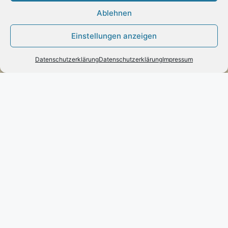
Kundenmeinungen
Ablehnen
Einstellungen anzeigen
Datenschutzerklärung
Datenschutzerklärung
Impressum
Kontakt
Engels mode & schmuck
Poststraße 73 – D-66663 – Merzig
Telefon:
0049(0)6861-790096
Fax:
0049(0)6861-790497
Handy:
0049(0)170-3432525
engels-mode-schmuck@web.de
Öffnungszeiten:
Montag: 10 – 13 Uhr
Dienstag bis Freitag: 10 – 13 und 14 – 17 Uhr
Samstag: 10 – 13 Uhr