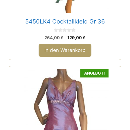
5450LK4 Cocktailkleid Gr 36
0
Ursprünglicher
Aktueller
264,00
€
129,00
€
v
Preis
Preis
o
n
war:
ist:
In den Warenkorb
5
264,00 €
129,00 €.
Dieses
ANGEBOT!
Produkt
weist
mehrere
Varianten
auf.
Die
Optionen