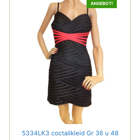
Dieses
ANGEBOT!
Produkt
weist
mehrere
Varianten
auf.
Die
Optionen
können
auf
der
Produktseite
gewählt
werden
5334LK3 coctailkleid Gr 36 u 48