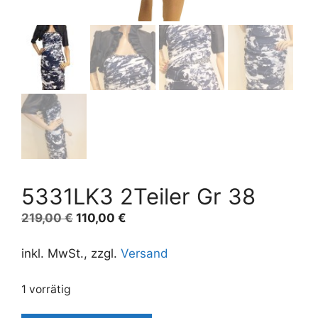
5331LK3 2Teiler Gr 38
Ursprünglicher
Aktueller
219,00
€
110,00
€
Preis
Preis
war:
ist:
inkl. MwSt., zzgl.
Versand
219,00 €
110,00 €.
1 vorrätig