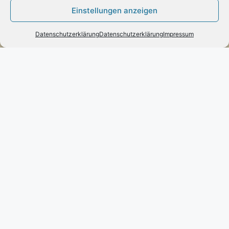
Einstellungen anzeigen
– Paypal
– Vorab-Überweisung
Datenschutzerklärung
Datenschutzerklärung
Impressum
– Amazon Pay
Kundenmeinungen
Kontakt
Engels mode & schmuck
Poststraße 73 – D-66663 – Merzig