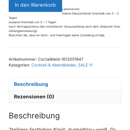
5331LK3
In den Warenkorb
2Teiler
Liefertermin:
Inland (Deutschland) innerhalb von 2 – 3
Gr
Tagen
38
Ausland innerhalb von 5 – 7 Tagen
nach Vertragsschluss (bei vereinbarter Vorauszahlung nach dem Zeitpunkt Ihrer
Menge
Zahlungsanweisung).
Beachten Sie, dass an Sonn- und Feiertagen keine Zustellung erfolgt.
A
l
t
Artikelnummer:
Coctailkleid-1613051647
e
Kategorien:
Cocktail-& Abendkleider
,
SALE !!!
r
n
Beschreibung
a
t
Rezensionen (0)
i
v
e
Beschreibung
:
2teiliges festliches Kleid, dunkelblau-weiß, Gr