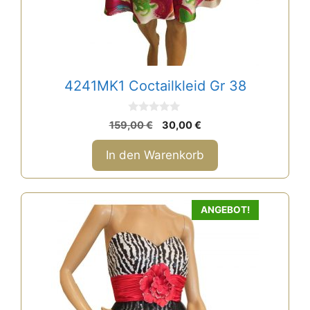
4241MK1 Coctailkleid Gr 38
0
Ursprünglicher
Aktueller
159,00
€
30,00
€
v
Preis
Preis
o
n
war:
ist:
In den Warenkorb
5
159,00 €
30,00 €.
ANGEBOT!