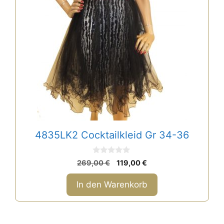
4835LK2 Cocktailkleid Gr 34-36
0
Ursprünglicher
Aktueller
269,00
€
119,00
€
v
Preis
Preis
o
n
war:
ist:
In den Warenkorb
5
269,00 €
119,00 €.