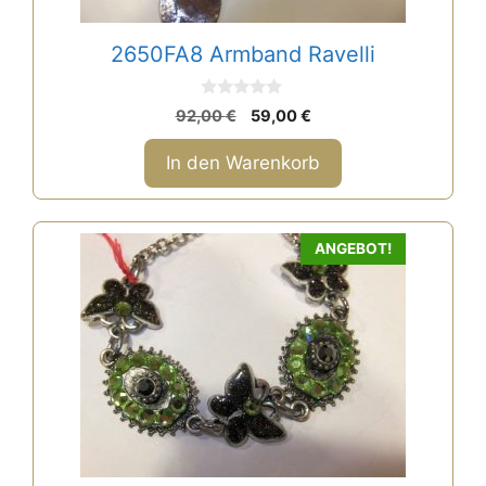
2650FA8 Armband Ravelli
0
Ursprünglicher
Aktueller
92,00
€
59,00
€
v
Preis
Preis
o
n
war:
ist:
In den Warenkorb
5
92,00 €
59,00 €.
ANGEBOT!