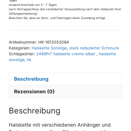
Tagen
silber
Ausland innerhalb von 5 – 7 Tagen
nach Vertragsschluss (bei vereinbarter Vorauszahlung nach dem Zeitpunkt Ihrer
Menge
Zahlungsanweisung).
Beachten Sie, dass an Sonn- und Feiertagen keine Zustellung erfolgt.
A
l
t
Artikelnummer:
HK-1613053084
e
Kategorien:
Halskette Sonstige
,
stark reduzierter Schmuck
r
Schlagwörter:
2489fh7 halskette creme-silber
,
halskette
n
sonstige
,
hk
a
t
Beschreibung
i
v
Rezensionen (0)
e
:
Beschreibung
Halskette mit verschiedenen Anhänger und