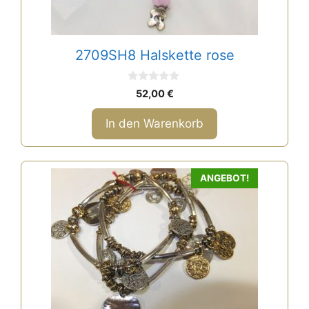
2709SH8 Halskette rose
0
52,00
€
v
o
n
In den Warenkorb
5
ANGEBOT!