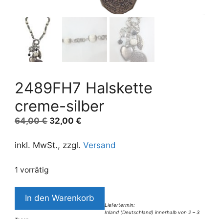
2489FH7 Halskette
creme-silber
Ursprünglicher
Aktueller
64,00
€
32,00
€
Preis
Preis
war:
ist:
inkl. MwSt., zzgl.
Versand
64,00 €
32,00 €.
1 vorrätig
2489FH7
In den Warenkorb
Halskette
Liefertermin:
Inland (Deutschland) innerhalb von 2 – 3
creme-