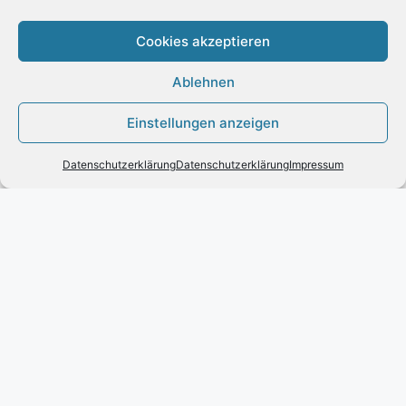
Allgemeine Geschäftsbedingungen und
Kundeninformationen
Cookies akzeptieren
Datenschutzerklärung
Ablehnen
KUNDENSERVICE
Einstellungen anzeigen
Kontakt
Widerrufsrecht für Verbraucher
Datenschutzerklärung
Datenschutzerklärung
Impressum
Leder Handtaschen von VOI
Vertrag widerrufen
2026© Engels mode schmuck -
Datenschutzerklärung