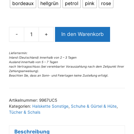
bordeaux
hellgrün
petrol
pink
rose
e
r
n
a
-
+
In den Warenkorb
t
9967UC5
i
Blütenclip
v
in
Liefertermin:
Inland (Deutschland) innerhalb von 2 – 3 Tagen
e
versch.
Ausland innerhalb von 5 – 7 Tagen
:
Farben
nach Vertragsschluss (bei vereinbarter Vorauszahlung nach dem Zeitpunkt Ihrer
Zahlungsanweisung).
Menge
Beachten Sie, dass an Sonn- und Feiertagen keine Zustellung erfolgt.
Artikelnummer:
9967UC5
Kategorien:
Halskette Sonstige
,
Schuhe & Gürtel & Hüte
,
Tücher & Schals
Beschreibung