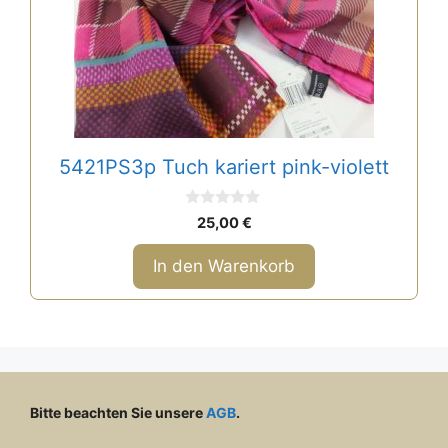
5421PS3p Tuch kariert pink-violett
0
25,00
€
v
o
n
In den Warenkorb
5
Bitte beachten Sie unsere
AGB
.