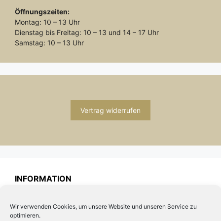
Öffnungszeiten:
Montag: 10 – 13 Uhr
Dienstag bis Freitag: 10 – 13 und 14 – 17 Uhr
Samstag: 10 – 13 Uhr
Vertrag widerrufen
INFORMATION
Impressum
Wir verwenden Cookies, um unsere Website und unseren Service zu
Zahlung und Versand
optimieren.