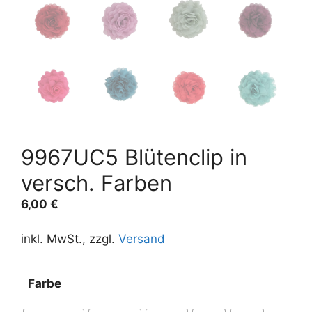
9967UC5 Blütenclip in
versch. Farben
6,00
€
inkl. MwSt., zzgl.
Versand
A
Farbe
l
t