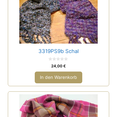
3319PS9b Schal
0
24,00
€
v
o
n
In den Warenkorb
5