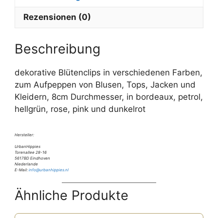
Rezensionen (0)
Beschreibung
dekorative Blütenclips in verschiedenen Farben,
zum Aufpeppen von Blusen, Tops, Jacken und
Kleidern, 8cm Durchmesser, in bordeaux, petrol,
hellgrün, rose, pink und dunkelrot
Hersteller:
UrbanHippies
Torenallee 28-16
5617BD Eindhoven
Niederlande
E-Mail:
info@urbanhippies.nl
Ähnliche Produkte