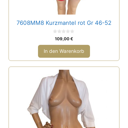
7608MM8 Kurzmantel rot Gr 46-52
0
109,00
€
v
o
n
In den Warenkorb
5