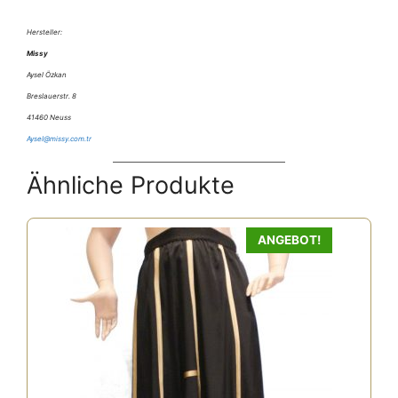
Hersteller:
Missy
Aysel Özkan
Breslauerstr. 8
41460 Neuss
Aysel@missy.com.tr
Ähnliche Produkte
ANGEBOT!