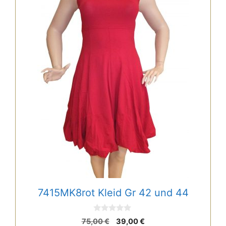
weist
mehrere
Varianten
auf.
Die
Optionen
können
auf
der
Produktseite
gewählt
werden
7415MK8rot Kleid Gr 42 und 44
0
Ursprünglicher
Aktueller
75,00
€
39,00
€
v