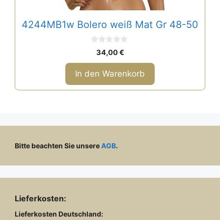
4244MB1w Bolero weiß Mat Gr 48-50
0
34,00
€
v
o
n
In den Warenkorb
5
Bitte beachten Sie unsere
AGB
.
Lieferkosten:
Lieferkosten
Deutschland: