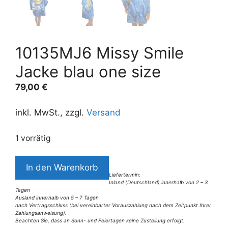
10135MJ6 Missy Smile
Jacke blau one size
79,00
€
inkl. MwSt., zzgl.
Versand
1 vorrätig
10135MJ6
In den Warenkorb
Missy
Liefertermin:
Inland (Deutschland) innerhalb von 2 – 3
Smile
Tagen
Jacke
Ausland innerhalb von 5 – 7 Tagen
nach Vertragsschluss (bei vereinbarter Vorauszahlung nach dem Zeitpunkt Ihrer
blau
Zahlungsanweisung).
Beachten Sie, dass an Sonn- und Feiertagen keine Zustellung erfolgt.
one