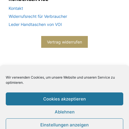
Kontakt
Widerrufsrecht für Verbraucher
Leder Handtaschen von VOI
Vertrag widerrufen
Wir verwenden Cookies, um unsere Website und unseren Service zu
optimieren.
2026© Engels mode schmuck -
Datenschutzerklärung
-
Impressum
- Bitte beachten Sie unsere
AGB
Cookies akzeptieren
Ablehnen
Einstellungen anzeigen