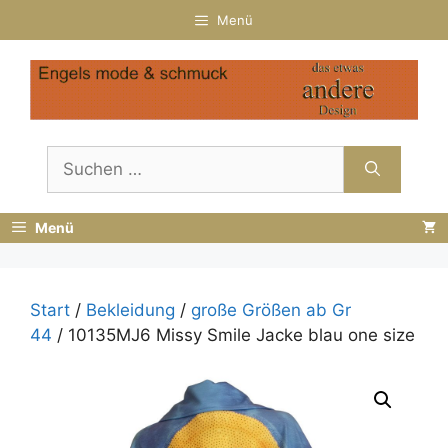
Zum
Menü
Inhalt
springen
Suchen
nach:
Menü
Start
/
Bekleidung
/
große Größen ab Gr
44
/ 10135MJ6 Missy Smile Jacke blau one size