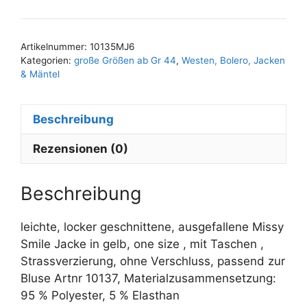
A
size
l
Menge
t
Artikelnummer:
10135MJ6
e
Kategorien:
große Größen ab Gr 44
,
Westen, Bolero, Jacken
r
& Mäntel
n
a
Beschreibung
t
i
Rezensionen (0)
v
e
Beschreibung
:
leichte, locker geschnittene, ausgefallene Missy
Smile Jacke in gelb, one size , mit Taschen ,
Strassverzierung, ohne Verschluss, passend zur
Bluse Artnr 10137, Materialzusammensetzung:
95 % Polyester, 5 % Elasthan