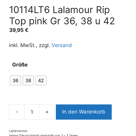
10114LT6 Lalamour Rip
Top pink Gr 36, 38 u 42
39,95
€
inkl. MwSt., zzgl.
Versand
A
Größe
l
t
36
38
42
e
r
n
a
-
+
In den Warenkorb
t
10114LT6
i
Lalamour
v
Rip
Liefertermin:
Inland (Deutschland) innerhalb von 2 – 3 Tagen