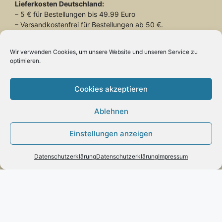
Lieferkosten
Deutschland:
– 5 € für Bestellungen bis 49.99 Euro
– Versandkostenfrei für Bestellungen ab 50 €.
Lieferkosten
Schweiz:
– 26.90 € für alle Bestellungen
Wir verwenden Cookies, um unsere Website und unseren Service zu
optimieren.
Lieferung mit DHL
Cookies akzeptieren
Ablehnen
Zahlung:
Einstellungen anzeigen
– Paypal
– Vorab-Überweisung
Datenschutzerklärung
Datenschutzerklärung
Impressum
– Amazon Pay