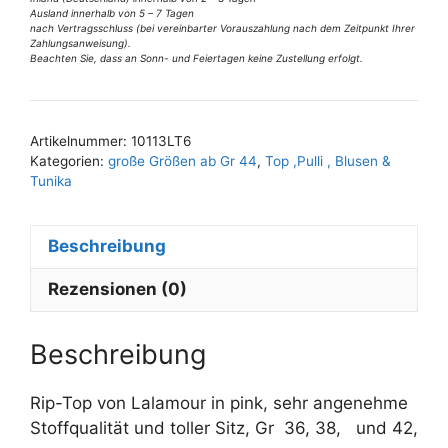
e
Top
Ausland innerhalb von 5 – 7 Tagen
:
pink
nach Vertragsschluss (bei vereinbarter Vorauszahlung nach dem Zeitpunkt Ihrer
Zahlungsanweisung).
Gr
Beachten Sie, dass an Sonn- und Feiertagen keine Zustellung erfolgt.
36,
38
u
Artikelnummer:
10113LT6
42
Kategorien:
große Größen ab Gr 44
,
Top ,Pulli , Blusen &
Menge
Tunika
Beschreibung
Rezensionen (0)
Beschreibung
Rip-Top von Lalamour in pink, sehr angenehme
Stoffqualität und toller Sitz, Gr 36, 38, und 42,