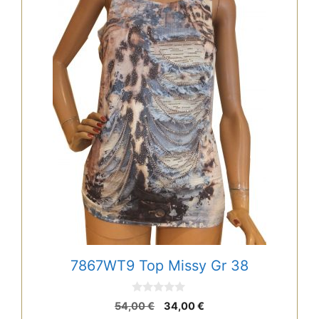
7867WT9 Top Missy Gr 38
0
Ursprünglicher
Aktueller
54,00
€
34,00
€
v