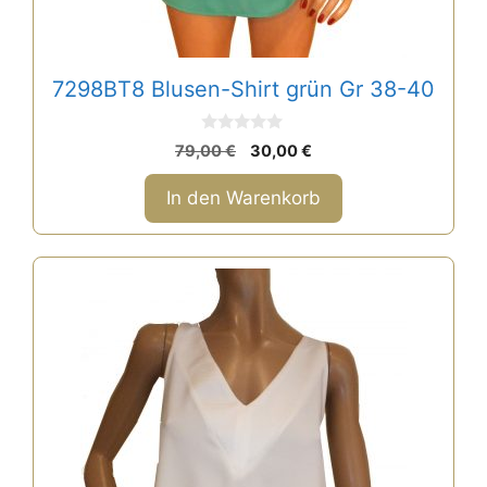
7298BT8 Blusen-Shirt grün Gr 38-40
0
Ursprünglicher
Aktueller
79,00
€
30,00
€
v
Preis
Preis
o
n
war:
ist:
In den Warenkorb
5
79,00 €
30,00 €.