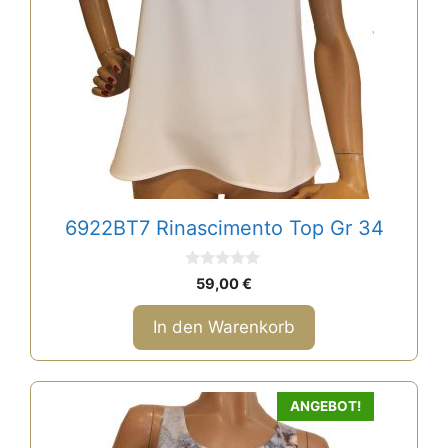
6922BT7 Rinascimento Top Gr 34
0
59,00
€
v
o
n
In den Warenkorb
5
ANGEBOT!