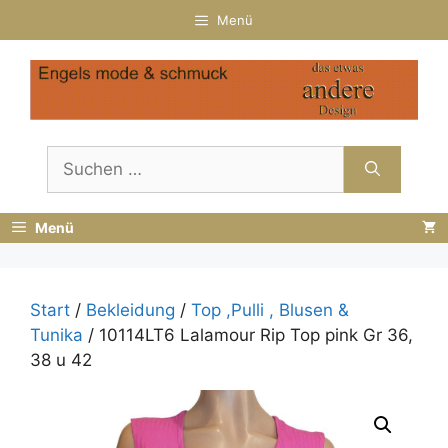
Zum
Menü
Inhalt
springen
Suchen
nach:
Menü
Start
/
Bekleidung
/
Top ,Pulli , Blusen &
Tunika
/ 10114LT6 Lalamour Rip Top pink Gr 36,
38 u 42