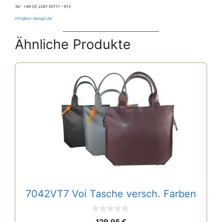
Tel +49 (0) 2261 50117 – 613
info@voi-design.de
Ähnliche Produkte
Dieses
Produkt
weist
mehrere
Varianten
auf.
Die
Optionen
können
auf
7042VT7 Voi Tasche versch. Farben
der
Produktseite
0
129,95
€