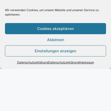
Zahlung und Versand
Allgemeine Geschäftsbedingungen und
Wir verwenden Cookies, um unsere Website und unseren Service zu
optimieren.
Kundeninformationen
Datenschutzerklärung
Cookies akzeptieren
KUNDENSERVICE
Ablehnen
Kontakt
Einstellungen anzeigen
Widerrufsrecht für Verbraucher
Leder Handtaschen von VOI
Datenschutzerklärung
Datenschutzerklärung
Impressum
Vertrag widerrufen