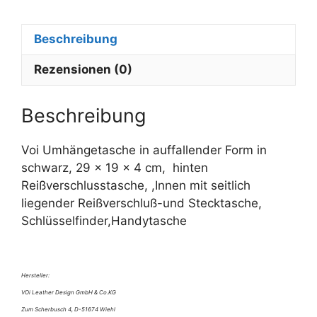
r
n
Beschreibung
a
t
Rezensionen (0)
i
v
e
Beschreibung
:
Voi Umhängetasche in auffallender Form in
schwarz, 29 x 19 x 4 cm, hinten
Reißverschlusstasche, ,Innen mit seitlich
liegender Reißverschluß-und Stecktasche,
Schlüsselfinder,Handytasche
Hersteller:
VOi Leather Design GmbH & Co.KG
Zum Scherbusch 4, D-51674 Wiehl