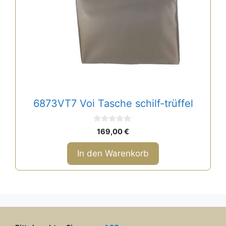
6873VT7 Voi Tasche schilf-trüffel
0
169,00
€
v
o
n
In den Warenkorb
5