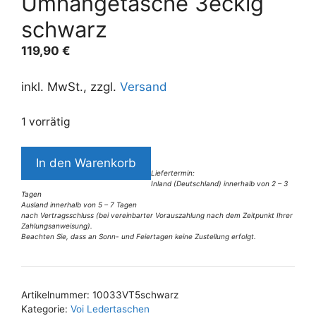
Umhängetasche 3eckig
schwarz
119,90
€
inkl. MwSt., zzgl.
Versand
1 vorrätig
10033VT5
In den Warenkorb
Voi
Liefertermin:
Inland (Deutschland) innerhalb von 2 – 3
Umhängetasche
Tagen
3eckig
Ausland innerhalb von 5 – 7 Tagen
nach Vertragsschluss (bei vereinbarter Vorauszahlung nach dem Zeitpunkt Ihrer
schwarz
Zahlungsanweisung).
Beachten Sie, dass an Sonn- und Feiertagen keine Zustellung erfolgt.
Menge
A
l
t
Artikelnummer:
10033VT5schwarz
e
Kategorie:
Voi Ledertaschen