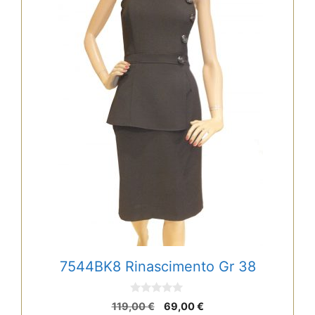
7544BK8 Rinascimento Gr 38
0
Ursprünglicher
Aktueller
119,00
€
69,00
€
v