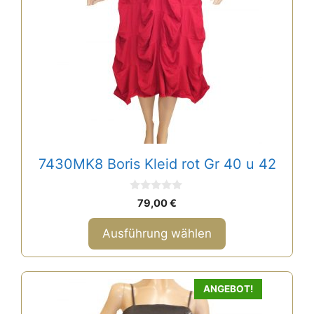
können
auf
der
Produktseite
gewählt
werden
7430MK8 Boris Kleid rot Gr 40 u 42
0
79,00
€
v
o
n
Ausführung wählen
5
ANGEBOT!