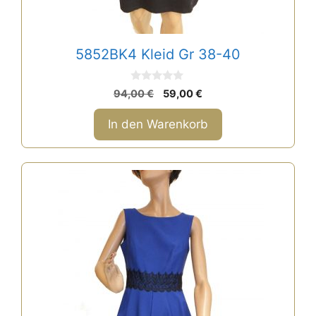
5852BK4 Kleid Gr 38-40
0
Ursprünglicher
Aktueller
94,00
€
59,00
€
v
Preis
Preis
o
n
war:
ist:
In den Warenkorb
5
94,00 €
59,00 €.