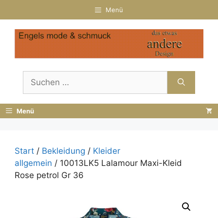
Zum
Menü
Inhalt
springen
Suchen
nach:
Menü
Start
/
Bekleidung
/
Kleider
allgemein
/ 10013LK5 Lalamour Maxi-Kleid
Rose petrol Gr 36