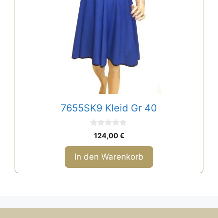
7655SK9 Kleid Gr 40
0
124,00
€
v
o
n
In den Warenkorb
5