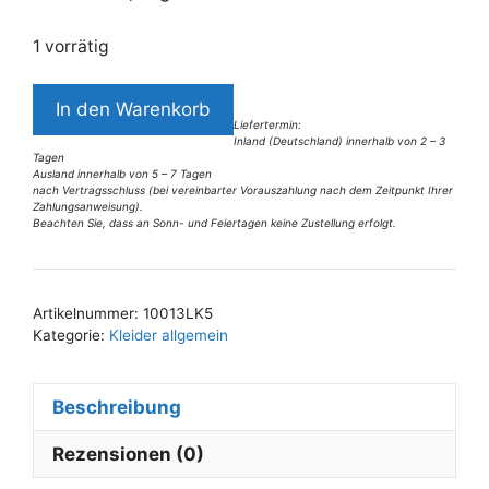
1 vorrätig
10013LK5
In den Warenkorb
Lalamour
Liefertermin:
Inland (Deutschland) innerhalb von 2 – 3
Maxi-
Tagen
Kleid
Ausland innerhalb von 5 – 7 Tagen
nach Vertragsschluss (bei vereinbarter Vorauszahlung nach dem Zeitpunkt Ihrer
Rose
Zahlungsanweisung).
Beachten Sie, dass an Sonn- und Feiertagen keine Zustellung erfolgt.
petrol
A
Gr
l
36
t
Menge
Artikelnummer:
10013LK5
e
Kategorie:
Kleider allgemein
r
n
Beschreibung
a
t
Rezensionen (0)
i