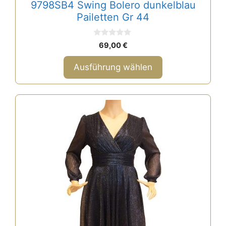
9798SB4 Swing Bolero dunkelblau
werden
Pailetten Gr 44
0
69,00
€
v
o
n
Ausführung wählen
5
Dieses
Produkt
weist
mehrere
Varianten
auf.
Die
Optionen
können
auf