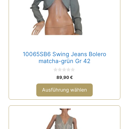
Die
Optionen
können
auf
der
Produktseite
gewählt
10065SB6 Swing Jeans Bolero
werden
matcha-grün Gr 42
0
89,90
€
v
o
n
Ausführung wählen
5
Dieses
Produkt
weist