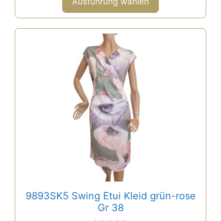
Ausführung wählen
5
Dieses
Produkt
weist
mehrere
Varianten
auf.
Die
Optionen
können
auf
der
Produktseite
gewählt
9893SK5 Swing Etui Kleid grün-rose
werden
Gr 38