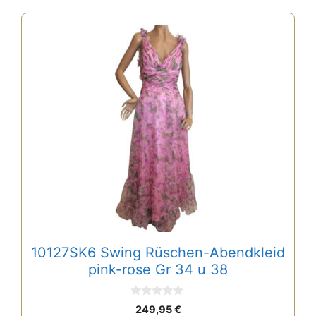
Dieses
Produkt
weist
mehrere
Varianten
auf.
Die
Optionen
können
auf
der
Produktseite
gewählt
10127SK6 Swing Rüschen-Abendkleid
werden
pink-rose Gr 34 u 38
0
249,95
€
v