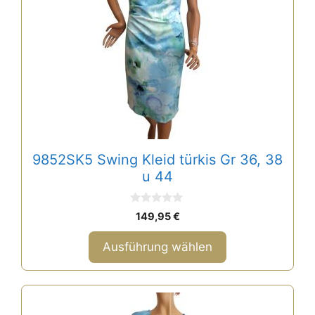
Varianten
auf.
Die
Optionen
können
auf
der
Produktseite
gewählt
9852SK5 Swing Kleid türkis Gr 36, 38
werden
u 44
0
149,95
€
v
o
n
Ausführung wählen
5
Dieses