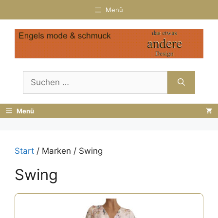
Zum
Menü
Inhalt
springen
Suchen
nach:
Menü
Start
/ Marken / Swing
Swing
Dieses
Produkt