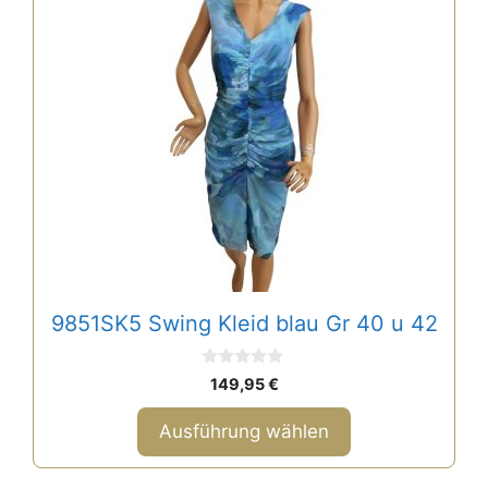
Produkt
weist
mehrere
Varianten
auf.
Die
Optionen
können
auf
der
Produktseite
gewählt
9851SK5 Swing Kleid blau Gr 40 u 42
werden
0
149,95
€
v
o
n
Ausführung wählen
5