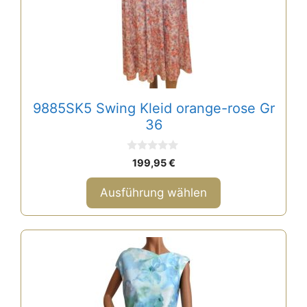
Optionen
können
auf
der
Produktseite
gewählt
9885SK5 Swing Kleid orange-rose Gr
werden
36
0
199,95
€
v
o
n
Ausführung wählen
5
Dieses
Produkt
weist
mehrere