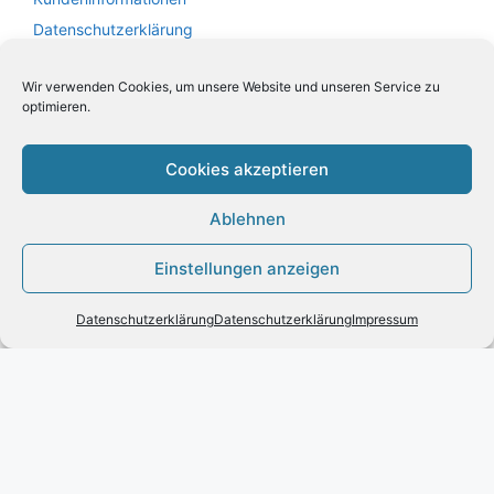
Datenschutzerklärung
Wir verwenden Cookies, um unsere Website und unseren Service zu
KUNDENSERVICE
optimieren.
Kontakt
Widerrufsrecht für Verbraucher
Cookies akzeptieren
Leder Handtaschen von VOI
Ablehnen
Vertrag widerrufen
Einstellungen anzeigen
Produkt zum Warenkorb hinzugefügt.
Zur Kasse
0 Artikel -
0,00
€
Datenschutzerklärung
Datenschutzerklärung
Impressum
2026© Engels mode schmuck -
Datenschutzerklärung
-
Impressum
- Bitte beachten Sie unsere
AGB