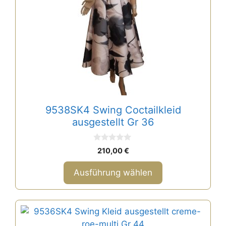
Varianten
auf.
Die
Optionen
können
auf
der
Produktseite
gewählt
9538SK4 Swing Coctailkleid
werden
ausgestellt Gr 36
0
210,00
€
v
o
n
Ausführung wählen
5