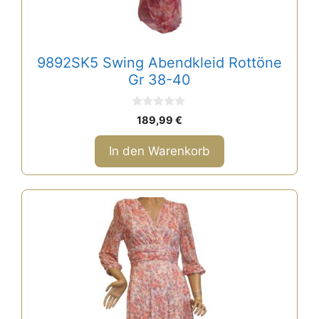
9892SK5 Swing Abendkleid Rottöne
Gr 38-40
0
189,99
€
v
o
n
In den Warenkorb
5
Dieses
Produkt
weist
mehrere
Varianten
auf.
Die