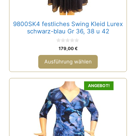
der
Produktseite
gewählt
9800SK4 festliches Swing Kleid Lurex
werden
schwarz-blau Gr 36, 38 u 42
0
179,00
€
v
o
n
Ausführung wählen
5
Dieses
ANGEBOT!
Produkt
weist
mehrere
Varianten
auf.
Die