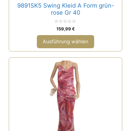
gewählt
9891SK5 Swing Kleid A Form grün-
werden
rose Gr 40
0
159,99
€
v
o
n
Ausführung wählen
5