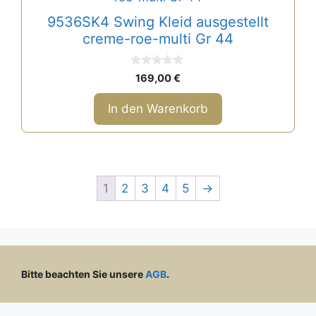
9536SK4 Swing Kleid ausgestellt
creme-roe-multi Gr 44
0
169,00
€
v
o
n
In den Warenkorb
5
1
2
3
4
5
→
Bitte beachten Sie unsere
AGB
.