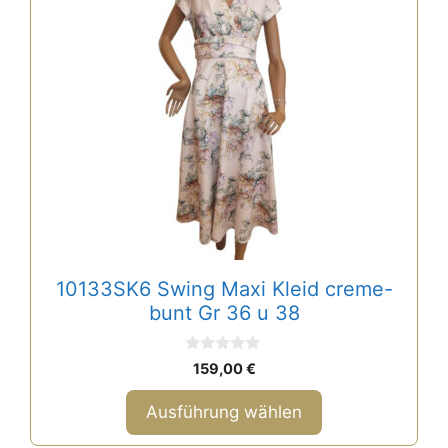
weist
mehrere
Varianten
auf.
Die
Optionen
können
auf
der
Produktseite
gewählt
10133SK6 Swing Maxi Kleid creme-
werden
bunt Gr 36 u 38
0
159,00
€
v
o
n
Ausführung wählen
5