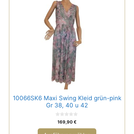
Dieses
Produkt
weist
mehrere
Varianten
auf.
Die
Optionen
können
auf
der
Produktseite
gewählt
10066SK6 Maxi Swing Kleid grün-pink
werden
Gr 38, 40 u 42
0
169,90
€
v
o
n