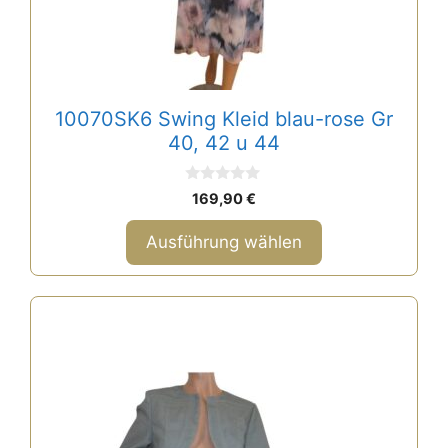
können
auf
der
Produktseite
gewählt
10070SK6 Swing Kleid blau-rose Gr
werden
40, 42 u 44
0
169,90
€
v
o
n
Ausführung wählen
5
Dieses
Produkt
weist
mehrere
Varianten
auf.