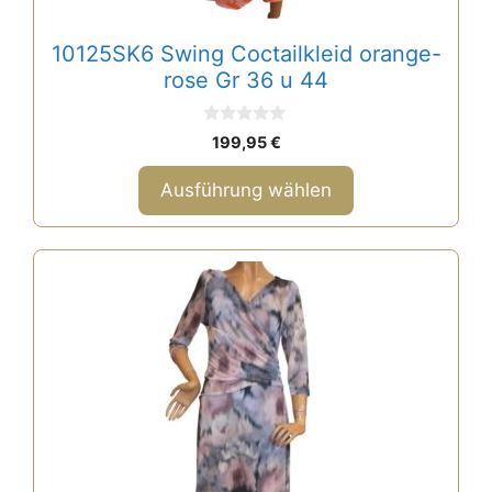
Produktseite
gewählt
10125SK6 Swing Coctailkleid orange-
werden
rose Gr 36 u 44
0
199,95
€
v
o
n
Ausführung wählen
5
Dieses
Produkt
weist
mehrere
Varianten
auf.
Die
Optionen