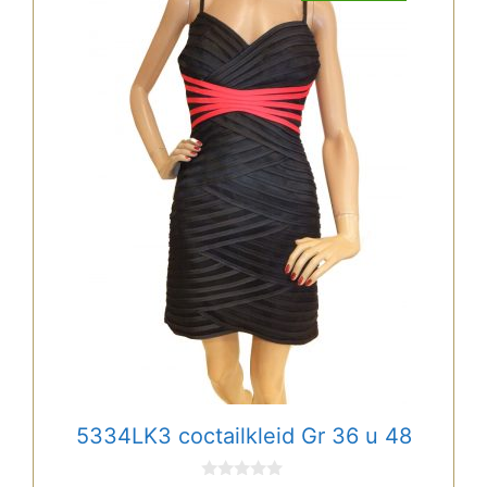
Produkt
weist
mehrere
Varianten
auf.
Die
Optionen
können
auf
der
Produktseite
gewählt
werden
5334LK3 coctailkleid Gr 36 u 48