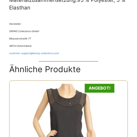
Materialzusammensetzung:95 % Polyester, 5 %
Elasthan
Hersteller:
SWING Collections GmbH
Maassenstraße 77
46514 Schermbeck
customer-support@swing-collections.com
Ähnliche Produkte
ANGEBOT!