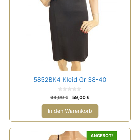
5852BK4 Kleid Gr 38-40
0
Ursprünglicher
Aktueller
94,00
€
59,00
€
v
Preis
Preis
o
n
war:
ist:
In den Warenkorb
5
94,00 €
59,00 €.
Dieses
ANGEBOT!