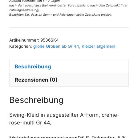
ausgestellt
Ausland innerhalb von 5 – 7 Tagen
nach Vertragsschluss (bei vereinbarter Vorauszahlung nach dem Zeitpunkt Ihrer
creme-
Zahlungsanweisung).
Beachten Sie, dass an Sonn- und Feiertagen keine Zustellung erfolgt.
roe-
A
multi
l
Gr
t
44
Artikelnummer:
9536SK4
e
Kategorien:
große Größen ab Gr 44
,
Kleider allgemein
Menge
r
n
Beschreibung
a
t
Rezensionen (0)
i
v
e
Beschreibung
:
Swing-Kleid in ausgestellter A-Form, creme-
rose-multi Gr 44,