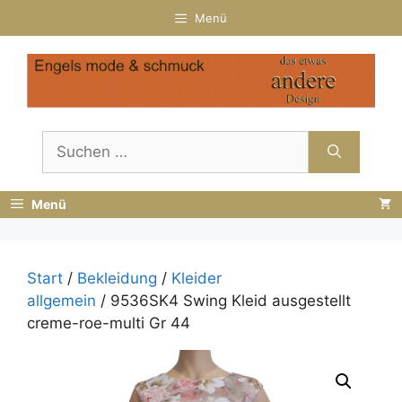
Zum
Menü
Inhalt
springen
Suchen
nach:
Menü
Start
/
Bekleidung
/
Kleider
allgemein
/ 9536SK4 Swing Kleid ausgestellt
creme-roe-multi Gr 44