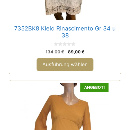
werden
7352BK8 Kleid Rinascimento Gr 34 u
38
0
Ursprünglicher
Aktueller
134,00
€
89,00
€
v
Preis
Preis
o
n
war:
ist:
Ausführung wählen
5
134,00 €
89,00 €.
ANGEBOT!