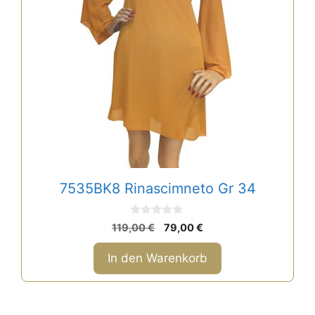
7535BK8 Rinascimneto Gr 34
0
Ursprünglicher
Aktueller
119,00
€
79,00
€
v
Preis
Preis
o
n
war:
ist:
In den Warenkorb
5
119,00 €
79,00 €.