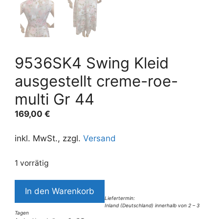
9536SK4 Swing Kleid
ausgestellt creme-roe-
multi Gr 44
169,00
€
inkl. MwSt., zzgl.
Versand
1 vorrätig
9536SK4
In den Warenkorb
Swing
Liefertermin:
Inland (Deutschland) innerhalb von 2 – 3
Kleid
Tagen