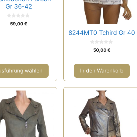
Gr 36-42
tseite
0
59,00
€
lt
v
o
8244MT0 Tchird Gr 40
n
n
5
0
50,00
€
v
o
n
5
usführung wählen
In den Warenkorb