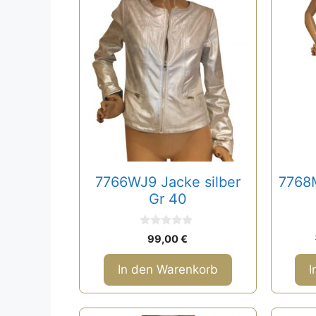
7766WJ9 Jacke silber
7768M
Gr 40
0
99,00
€
v
o
n
In den Warenkorb
I
5