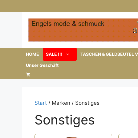
Zum
Inhalt
springen
HOME
SALE !!!
TASCHEN & GELDBEUTEL V
Unser Geschäft
Start
/ Marken / Sonstiges
Sonstiges