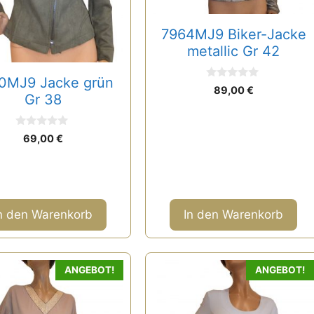
7964MJ9 Biker-Jacke
metallic Gr 42
0MJ9 Jacke grün
0
89,00
€
v
Gr 38
o
n
5
0
69,00
€
v
o
n
5
n den Warenkorb
In den Warenkorb
ANGEBOT!
ANGEBOT!