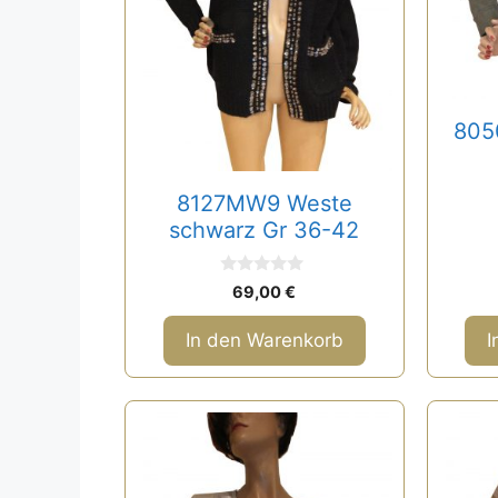
805
8127MW9 Weste
schwarz Gr 36-42
0
69,00
€
v
o
n
In den Warenkorb
I
5