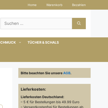
Home
Warenkorb
Bezahlen
Suchen
nach:
SCHMUCK
TÜCHER & SCHALS
Bitte beachten Sie unsere
AGB
.
Lieferkosten:
Lieferkosten
Deutschland:
– 5 € für Bestellungen bis 49.99 Euro
– Versandkostenfrei für Bestellungen ab